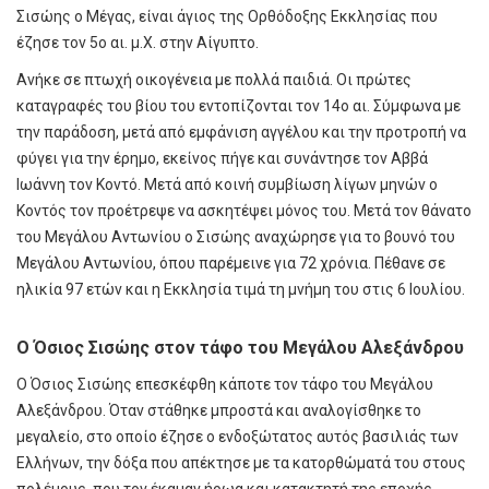
Σισώης ο Μέγας, είναι άγιος της Ορθόδοξης Εκκλησίας που
έζησε τον 5ο αι. μ.Χ. στην Αίγυπτο.
Ανήκε σε πτωχή οικογένεια με πολλά παιδιά. Οι πρώτες
καταγραφές του βίου του εντοπίζονται τον 14ο αι. Σύμφωνα με
την παράδοση, μετά από εμφάνιση αγγέλου και την προτροπή να
φύγει για την έρημο, εκείνος πήγε και συνάντησε τον Αββά
Ιωάννη τον Κοντό. Μετά από κοινή συμβίωση λίγων μηνών ο
Κοντός τον προέτρεψε να ασκητέψει μόνος του. Μετά τον θάνατο
του Μεγάλου Αντωνίου ο Σισώης αναχώρησε για το βουνό του
Μεγάλου Αντωνίου, όπου παρέμεινε για 72 χρόνια. Πέθανε σε
ηλικία 97 ετών και η Εκκλησία τιμά τη μνήμη του στις 6 Ιουλίου.
Ο Όσιος Σισώης στον τάφο του Μεγάλου Αλεξάνδρου
Ο Όσιος Σισώης επεσκέφθη κάποτε τον τάφο του Μεγάλου
Αλεξάνδρου. Όταν στάθηκε μπροστά και αναλογίσθηκε το
μεγαλείο, στο οποίο έζησε ο ενδοξώτατος αυτός βασιλιάς των
Ελλήνων, την δόξα που απέκτησε με τα κατορθώματά του στους