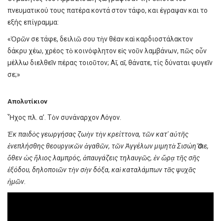
πνευματικού τους πατέρα κοντά στον τάφο, και έγραψαν και το
εξής επίγραμμα:
«Ὁρῶν σε τάφε, δειλιῶ σου τὴν θέαν καὶ καρδιοστάλακτον
δάκρυ χέω, χρέος τὸ κοινόφλητον εἰς νοῦν λαμβάνων, πῶς οὖν
μέλλω διελθεῖν πέρας τοιοῦτον; Αἴ, αἴ, θάνατε, τίς δύναται φυγεῖν
σε;»
Απολυτίκιον
Ἦχος πλ. α’. Τὸν συνάναρχον Λόγον.
Ἐκ παιδὸς γεωργήσας ζωὴν τὴν κρείττονα, τῶν κατ' αὐτῆς
ἐνεπλήσθης θεουργικῶν ἀγαθῶν, τῶν Ἀγγέλων μιμητὰ Σισώη Ὅσιε,
ὅθεν ὡς ἥλιος λαμπρός, ἀπαυγάζεις τηλαυγῶς, ἐν ὥρᾳ τῆς σῆς
ἐξόδου, δηλοποιῶν τὴν σὴν δόξα, καὶ καταλάμπων τᾶς ψυχᾶς
ἠμῶν.