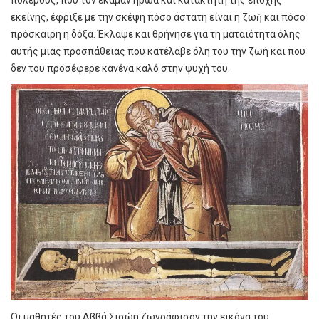
πολέμους, που τον έκαμαν ήρωα και κατακτητή της εποχής
εκείνης, έφριξε με την σκέψη πόσο άστατη είναι η ζωὴ και πόσο
πρόσκαιρη η δόξα. Έκλαψε και θρήνησε για τη ματαιότητα όλης
αυτής μιας προσπάθειας που κατέλαβε όλη του την ζωή και που
δεν του προσέφερε κανένα καλό στην ψυχή του.
Οι μαθητές του Αββά Σισώη ζωγράφισαν την εικόνα του