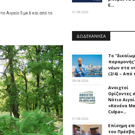
Ε…
07-08-2026
το Αιγαίο 5 με 6 και από το
ΔΩΔΕΚΆΝΗΣΑ
Το “δικαίω
παραμονής
νέων στα ν
(2/4) – Από
08-08-2026
Ανοιχτοί
Ορίζοντες 
Νότιο Αιγαί
«Κανένα M
Culpa»…
07-08-2026
Επίσημη επ
του Πρέσβη