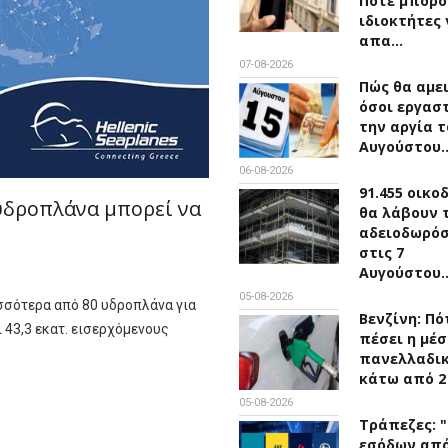
Πότε μπορο
ιδιοκτήτες 
απα…
07-08-2026
Πώς θα αμε
όσοι εργασ
την αργία τ
Αυγούστου
06-08-2026
91.455 οικο
υδροπλάνα μπορεί να
θα λάβουν 
αδειοδωρό
στις 7
Αυγούστου
05-08-2026
σσότερα από 80 υδροπλάνα για
Βενζίνη: Πό
ι 43,3 εκατ. εισερχόμενους
πέσει η μέσ
πανελλαδικ
κάτω από 2
05-08-2026
Τράπεζες: 
εσόδων απ