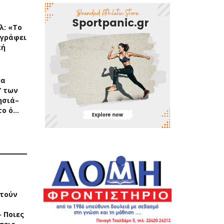
λ: «Το
ιγράφει
κή
μα
” των
ησιά–
 το ό…
τούν
 Ποιες