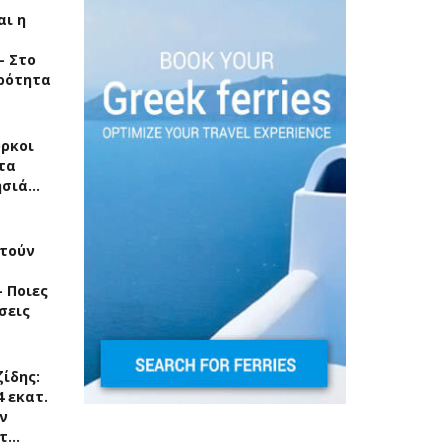
ι η
– Στο
ρότητα
ύρκοι
τα
ησιά…
τούν
 Ποιες
σεις
ίδης:
4 εκατ.
ν
ετ…