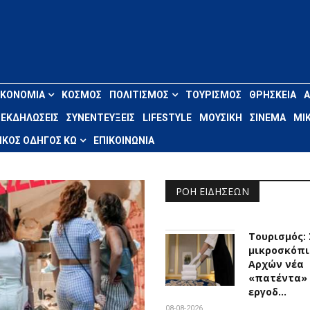
ΙΚΟΝΟΜΊΑ
ΚΌΣΜΟΣ
ΠΟΛΙΤΙΣΜΌΣ
ΤΟΥΡΙΣΜΌΣ
ΘΡΗΣΚΕΊΑ
ΕΚΔΗΛΏΣΕΙΣ
ΣΥΝΕΝΤΕΎΞΕΙΣ
LIFESTYLE
ΜΟΥΣΙΚΉ
ΣΙΝΕΜΆ
ΜΙΚ
ΚΌΣ ΟΔΗΓΌΣ ΚΩ
ΕΠΙΚΟΙΝΩΝΊΑ
ΡΟΉ ΕΙΔΉΣΕΩΝ
Τουρισμός:
μικροσκόπι
Αρχών νέα
«πατέντα»
εργοδ…
08-08-2026