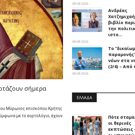
08-08-2026
Ανδρέας
Χατζημιχαή
βιβλίο περ
την πολιτι
ιστο…
08-08-2026
Το “δικαίω
παραμονής
νέων στα ν
(2/4) – Από
08-08-2026
ορτάζουν σήμερα
ΕΛΛΆΔΑ
γίου Μύρωνος επισκόπου Κρήτης
ύμφωνα με το εορτολόγιο, έχουν
Πότε σταμα
οι θερινές
εκπτώσεις -