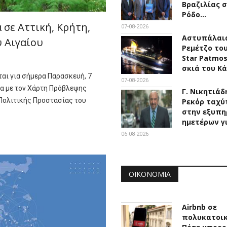
Βραζιλίας 
Ρόδο…
σε Αττική, Κρήτη,
07-08-2026
Αστυπάλαια
υ Αιγαίου
Ρεμέτζο του
Star Patmo
σκιά του Κ
αι για σήμερα Παρασκευή, 7
07-08-2026
α με τον Χάρτη Πρόβλεψης
Γ. Νικητιάδ
 Πολιτικής Προστασίας του
Ρεκόρ ταχύ
στην εξυπη
ημετέρων γ
06-08-2026
ΟΙΚΟΝΟΜΊΑ
Airbnb σε
πολυκατοικ