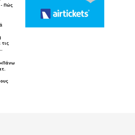
 - Πώς
ά
η
 τις
…
: «Πάνω
ατ.
ρους