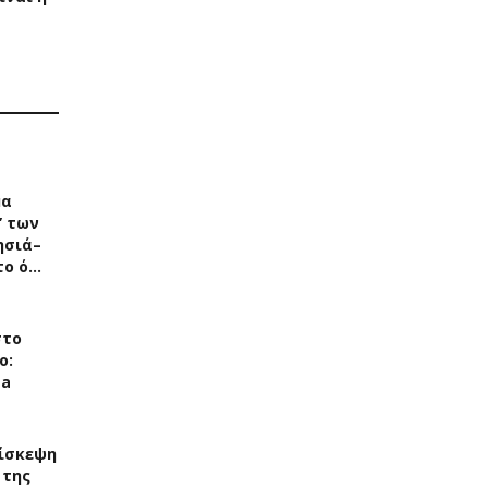
μα
” των
ησιά–
 το ό…
στο
ο:
ea
ίσκεψη
 της