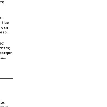
στη
 -
 Blue
s στη
άστρ…
ης:
τητας
ρέτηση
ια…
ία: