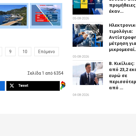
προμήθειες
έκαν…
05-08-2026
Ηλεκτρονικ
τιμολόγια:
Αντίστροφ
μέτρηση για
μικρομεσαί
9
10
Επόμενο
05-08-2026
Β. Κικίλιας
από 23,2 εκ
Σελίδα 1 από 6354
ευρώ σε
περισσότε
Tweet
από …
04-08-2026