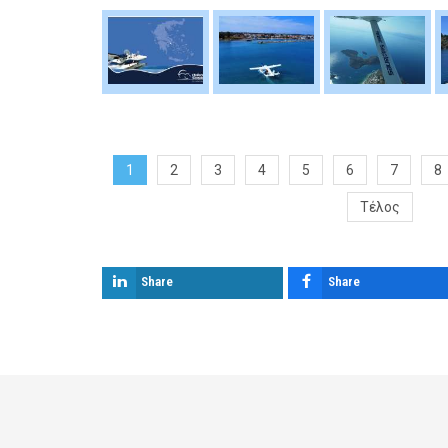
1
2
3
4
5
6
7
8
Τέλος
Share
Share