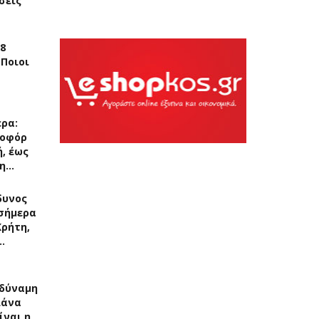
σεις
8
 Ποιοι
ερα:
ποφόρ
, έως
 η…
δυνος
σήμερα
Κρήτη,
…
δύναμη
λάνα
ίναι η