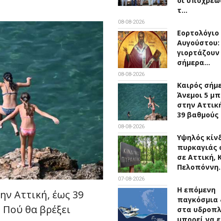
οι υποχρεώ
τ…
08-08-2026
Εορτολόγιο 
Αυγούστου:
γιορτάζουν
σήμερα…
08-08-2026
Καιρός σήμ
Άνεμοι 5 μ
στην Αττική
39 βαθμούς
08-08-2026
Υψηλός κίν
πυρκαγιάς 
σε Αττική, 
Πελοπόννη
07-08-2026
Η επόμενη
ην Αττική, έως 39
παγκόσμια 
 Πού θα βρέξει
στα υδροπ
μπορεί να ε