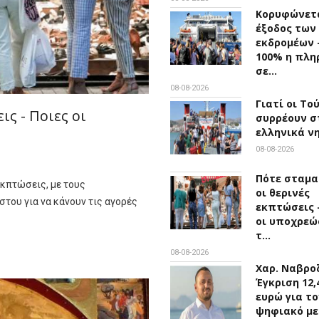
Κορυφώνετα
έξοδος των
εκδρομέων 
100% η πλη
σε…
08-08-2026
Γιατί οι Το
ς - Ποιες οι
συρρέουν σ
ελληνικά ν
08-08-2026
Πότε σταμα
εκπτώσεις, με τους
οι θερινές
του για να κάνουν τις αγορές
εκπτώσεις -
οι υποχρεώ
τ…
08-08-2026
Χαρ. Ναβροζ
Έγκριση 12,
ευρώ για το
ψηφιακό μ