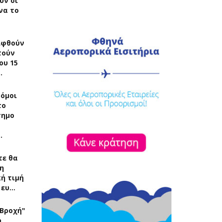
ύν οι
να το
ιφθούν
τούν
ου 15
…
δόμοι
το
σημο
…
τε θα
η
ή τιμή
 ευ…
"Βροχή"
ό