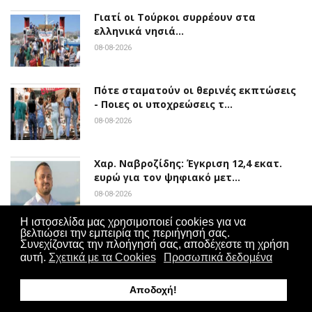
Γιατί οι Τούρκοι συρρέουν στα
ελληνικά νησιά…
08-08-2026
Πότε σταματούν οι θερινές εκπτώσεις
- Ποιες οι υποχρεώσεις τ…
08-08-2026
Χαρ. Ναβροζίδης: Έγκριση 12,4 εκατ.
ευρώ για τον ψηφιακό μετ…
08-08-2026
Η ιστοσελίδα μας χρησιμοποιεί cookies για να
βελτιώσει την εμπειρία της περιήγησή σας.
Ανδρέας Χατζημιχαήλ: «Το βιβλίο
Συνεχίζοντας την πλοήγησή σας, αποδέχεστε τη χρήση
περιγράφει την πολιτική ιστο…
αυτή.
Σχετικά με τα Cookies
Προσωπικά δεδομένα
08-08-2026
Αποδοχή!
Το “δικαίωμα παραμονής” των νέων