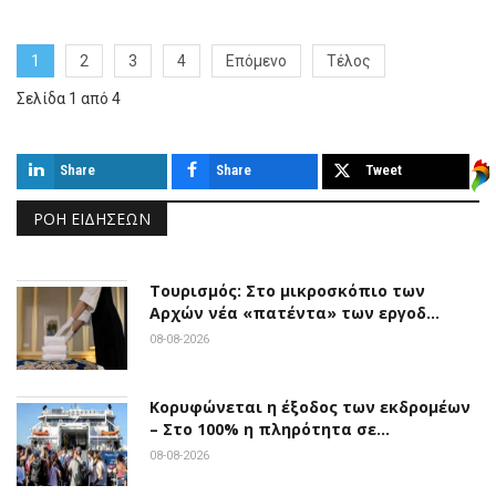
1
2
3
4
Επόμενο
Τέλος
Σελίδα 1 από 4
Share
Share
Tweet
ΡΟΉ ΕΙΔΉΣΕΩΝ
Τουρισμός: Στο μικροσκόπιο των
Αρχών νέα «πατέντα» των εργοδ…
08-08-2026
Κορυφώνεται η έξοδος των εκδρομέων
– Στο 100% η πληρότητα σε…
08-08-2026