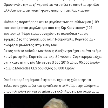
Ομως ενώ στην αρχή ντρεπόταν να δείξει τα οπίσθια της, όλα
άλλαξαν μετά την γυμνή φωτογράφηση της Καρντάσιαν.
«Κάποιος παρατήρησε ότι το μέγεθος των οπισθίων μου (109
εκατοστά) είναι μεγαλύτερο από της Κιμ Καρντάσιαν (101
εκατοστά). Τώρα είμαι συνεχώς στα περιοδικά και τις
εφημερίδες της χώρας μου ως η Ρουμάνα Κιμ Καρντάσιαν»
αναφέρει μιλώντας στην Daily Mail.
Εκτός από τα οπίσθια ωστόσο, η Αλεξάντρα έχει και ένα ακόμα
κοινό με την Κιμ Καρντάσιαν: ακριβό γούστο. Συγκεκριμένα έχει
στην κατοχή της μία Mercedes S 550 2015 αξίας 95,000 λιρών
και μία Mercedes CLS 550 αξίας 63,000 λιρών.
Ωστόσο παρά τη δημοσιότητα που έχει στη χώρα της, τα
τελευταία χρόνια ζει και εργάζεται στο Μαϊάμι της Φλόριντα,
όπου πληρώνεται για να μιλάει σε εκδηλώσεις και σεμινάρια.