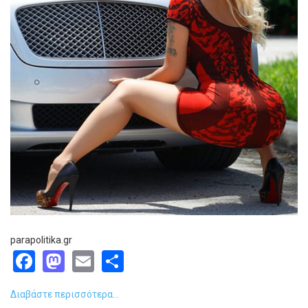
parapolitika.gr
Facebook
Mastodon
Email
Share
Διαβάστε περισσότερα...