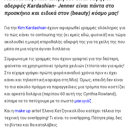
αδερφές Kardashian- Jenner είναι πάντα στο
προσκήνιο και ειδικά στον (beauty) κόσμο μας!
Για την
Kim Kardashian
έχουν αφιερωθεί γραμμές ολόκληρες για
το πώς κάνει το contouring της (κι εμείς εδώ, φυσικά!) και τώρα
ακολουθεί η μικρή ετεροθαλής αδερφή της για τα χείλη της που
μέσα σε μια νύχτα έγιναν διπλάσια.
Σύμφωνα με τις γραμμές που έχουν γραφτεί για την δεύτερη,
φαίνεται να χρησιμοποιεί τρόμπα χειλιών (τίποτα νέο για εμάς!
Στο είχαμε γράψει πρώτη φορά καναδυό χρόνια πριν κι έχει
κάνει και τηλεοπτική καριέρα στη Μία). Όμως, επειδή δεν είναι
το πιο εύκολο πράγμα να παραγγείλεις μια τρόμπα που κοστίζει
και αρκετά δολάρια (περίπου 60 αυτή της Cynthia Rowland),
είπαμε να το πετύχουμε με το σωστό
μακιγιάζ.
Και η
make up
artist Έλενα Χατζηνικολίδου κατέχει τέλεια την
τεχνική του overlipping! Τι είναι το overlipping; Πάτησε play, δες
το βίντεο και θα καταλάβεις.