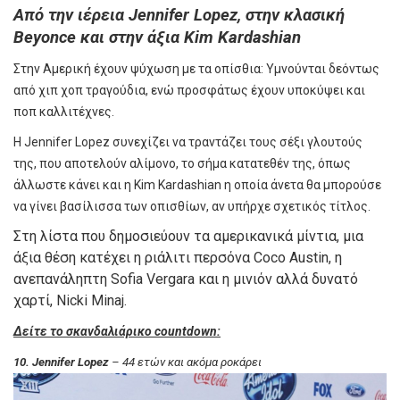
Από την ιέρεια Jennifer Lopez, στην κλασική
Beyonce και στην άξια Kim Kardashian
Στην Αμερική έχουν ψύχωση με τα οπίσθια: Υμνούνται δεόντως
από χιπ χοπ τραγούδια, ενώ προσφάτως έχουν υποκύψει και
ποπ καλλιτέχνες.
Η Jennifer Lopez συνεχίζει να τραντάζει τους σέξι γλουτούς
της, που αποτελούν αλίμονο, το σήμα κατατεθέν της, όπως
άλλωστε κάνει και η Kim Kardashian η οποία άνετα θα μπορούσε
να γίνει βασίλισσα των οπισθίων, αν υπήρχε σχετικός τίτλος.
Στη λίστα που δημοσιεύουν τα αμερικανικά μίντια, μια
άξια θέση κατέχει η ριάλιτι περσόνα Coco Austin, η
ανεπανάληπτη Sofia Vergara και η μινιόν αλλά δυνατό
χαρτί, Nicki Minaj.
Δείτε το σκανδαλιάρικο countdown:
10. Jennifer Lopez
– 44 ετών και ακόμα ροκάρει