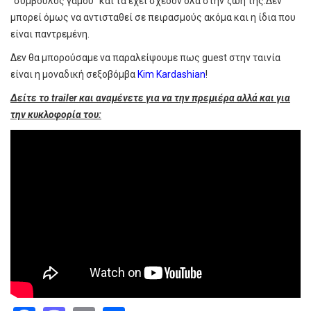
"σύμβουλος γάμου" και τα έχει σχεδόν όλα στην ζωή της.Δεν
μπορεί όμως να αντισταθεί σε πειρασμούς ακόμα και η ίδια που
είναι παντρεμένη.
Δεν θα μπορούσαμε να παραλείψουμε πως guest στην ταινία
είναι η μοναδική σεξοβόμβα
Kim Kardashian
!
Δείτε το trailer και αναμένετε για να την πρεμιέρα αλλά και για
την κυκλοφορία του: