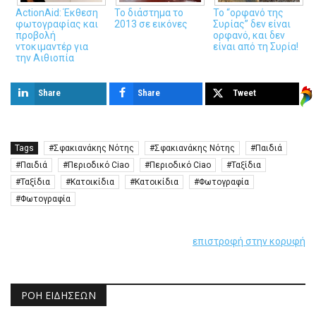
ActionAid: Έκθεση
Το διάστημα το
Το “ορφανό της
φωτογραφίας και
2013 σε εικόνες
Συρίας” δεν είναι
προβολή
ορφανό, και δεν
ντοκιμαντέρ για
είναι από τη Συρία!
την Αιθιοπία
Share
Share
Tweet
Tags
Σφακιανάκης Νότης
Σφακιανάκης Νότης
Παιδιά
Παιδιά
Περιοδικό Ciao
Περιοδικό Ciao
Ταξίδια
Ταξίδια
Κατοικίδια
Κατοικίδια
Φωτογραφία
Φωτογραφία
επιστροφή στην κορυφή
ΡΟΉ ΕΙΔΉΣΕΩΝ