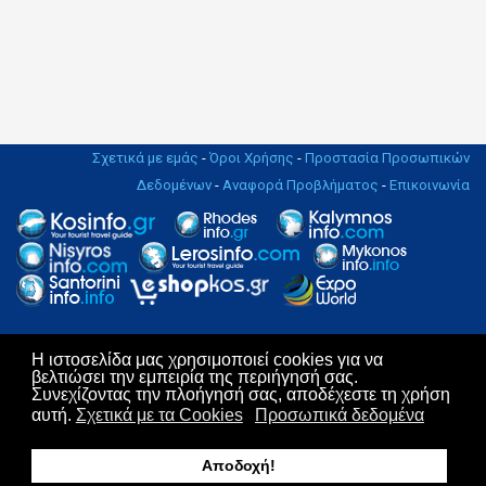
Σχετικά με εμάς
-
Όροι Χρήσης
-
Προστασία Προσωπικών
Δεδομένων
-
Αναφορά Προβλήματος
-
Επικοινωνία
Η ιστοσελίδα μας χρησιμοποιεί cookies για να
Copyright © 2004 - 2019. All rights Reserved. | Design & Hosting by
βελτιώσει την εμπειρία της περιήγησή σας.
KosNet
Συνεχίζοντας την πλοήγησή σας, αποδέχεστε τη χρήση
αυτή.
Σχετικά με τα Cookies
Προσωπικά δεδομένα
Αποδοχή!