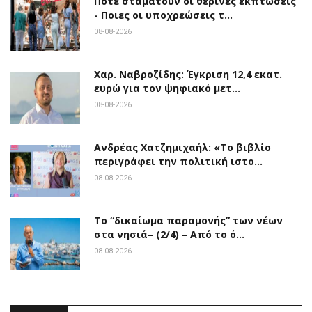
Πότε σταματούν οι θερινές εκπτώσεις
- Ποιες οι υποχρεώσεις τ…
08-08-2026
Χαρ. Ναβροζίδης: Έγκριση 12,4 εκατ.
ευρώ για τον ψηφιακό μετ…
08-08-2026
Ανδρέας Χατζημιχαήλ: «Το βιβλίο
περιγράφει την πολιτική ιστο…
08-08-2026
Το “δικαίωμα παραμονής” των νέων
στα νησιά– (2/4) – Από το ό…
08-08-2026