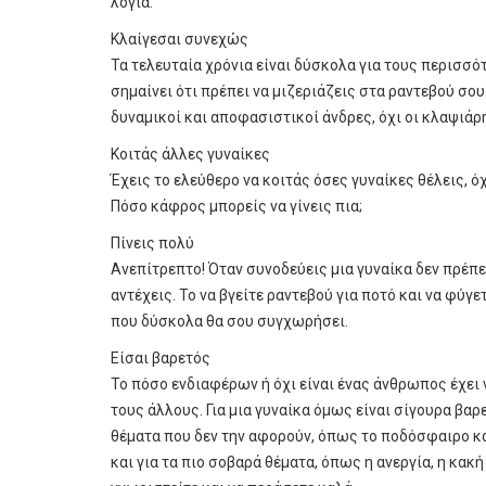
λόγια.
Κλαίγεσαι συνεχώς
Τα τελευταία χρόνια είναι δύσκολα για τους περισσό
σημαίνει ότι πρέπει να μιζεριάζεις στα ραντεβού σου
δυναμικοί και αποφασιστικοί άνδρες, όχι οι κλαψιάρ
Κοιτάς άλλες γυναίκες
Έχεις το ελεύθερο να κοιτάς όσες γυναίκες θέλεις, ό
Πόσο κάφρος μπορείς να γίνεις πια;
Πίνεις πολύ
Ανεπίτρεπτο! Όταν συνοδεύεις μια γυναίκα δεν πρέπει
αντέχεις. Το να βγείτε ραντεβού για ποτό και να φύγε
που δύσκολα θα σου συγχωρήσει.
Είσαι βαρετός
Το πόσο ενδιαφέρων ή όχι είναι ένας άνθρωπος έχει ν
τους άλλους. Για μια γυναίκα όμως είναι σίγουρα βαρ
θέματα που δεν την αφορούν, όπως το ποδόσφαιρο και
και για τα πιο σοβαρά θέματα, όπως η ανεργία, η κακή