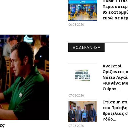
ΠΑΜΕ ΣΤΟΙ
Περισσότερ
95 εκατομμ
ευρώ σε κέ
06-08-2026
ΔΩΔΕΚΆΝΗΣΑ
Ανοιχτοί
Ορίζοντες 
Νότιο Αιγαί
«Κανένα M
Culpa»…
07-08-2026
Επίσημη επ
του Πρέσβη
Βραζιλίας 
Ρόδο…
ες
07-08-2026