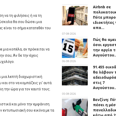
Airbnb σε
πολυκατοικ
ση να τη φιλήσεις ή να τη
Πότε μπορο
δύσκολα θα σου δώσει μια
ιδιοκτήτες 
απα…
ς είναι το σήμα κατατεθέν του
07-08-2026
Πώς θα αμε
όσοι εργασ
ε μια κοπέλα, αν πρόκειται να
την αργία τ
Αυγούστου
 σου; Αν δε την έχεις
ψυχολόγο.
06-08-2026
91.455 οικο
θα λάβουν 
ι μια λεπτή διαχωριστική
αδειοδωρό
στις 7
και στο να κομπάζεις γι’ αυτά.
Αυγούστου
λη την ώρα για τον εαυτό τους.
05-08-2026
Βενζίνη: Πό
ιστικά και μόνο την εμφάνιση.
πέσει η μέσ
πανελλαδικ
ην εντυπωσιακή σου εικόνα με τα
κάτω από 2