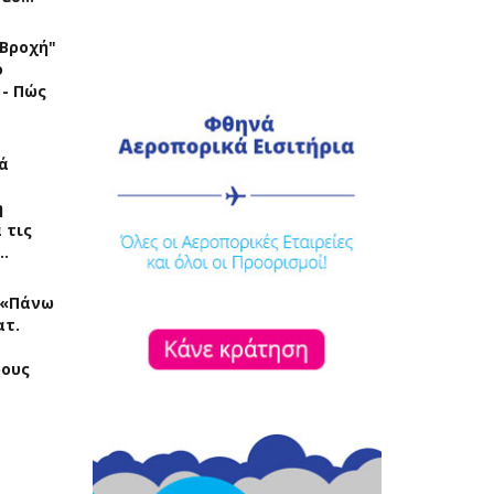
"Βροχή"
ό
 - Πώς
ά
η
 τις
…
: «Πάνω
ατ.
ρους