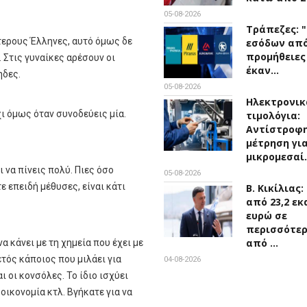
05-08-2026
Τράπεζες: 
τερους Έλληνες, αυτό όμως δε
εσόδων απ
προμήθειες
. Στις γυναίκες αρέσουν οι
έκαν…
ηδες.
05-08-2026
Ηλεκτρονικ
χι όμως όταν συνοδεύεις μία.
τιμολόγια:
Αντίστροφ
μέτρηση για
μικρομεσαί
 να πίνεις πολύ. Πιες όσο
05-08-2026
τε επειδή μέθυσες, είναι κάτι
Β. Κικίλιας
από 23,2 εκ
ευρώ σε
περισσότε
από …
α κάνει με τη χημεία που έχει με
ετός κάποιος που μιλάει για
04-08-2026
 οι κονσόλες. Το ίδιο ισχύει
 οικονομία κτλ. Βγήκατε για να