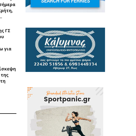
σήμερα
Κρήτη,
…
ς ΓΣ
ου
ω για
ίσκεψη
 της
στη