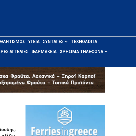
ΑΘΛΗΤΙΣΜΌΣ
ΥΓΕΊΑ
ΣΥΝΤΑΓΈΣ
ΤΕΧΝΟΛΟΓΊΑ
ΡΈΣ ΑΓΓΕΛΊΕΣ
ΦΑΡΜΑΚΕΊΑ
ΧΡΉΣΙΜΑ ΤΗΛΈΦΩΝΑ
δουλης:
 αξίζει