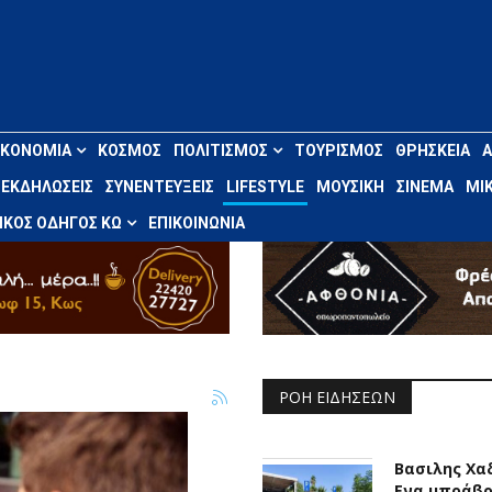
ΙΚΟΝΟΜΊΑ
ΚΌΣΜΟΣ
ΠΟΛΙΤΙΣΜΌΣ
ΤΟΥΡΙΣΜΌΣ
ΘΡΗΣΚΕΊΑ
ΕΚΔΗΛΏΣΕΙΣ
ΣΥΝΕΝΤΕΎΞΕΙΣ
LIFESTYLE
ΜΟΥΣΙΚΉ
ΣΙΝΕΜΆ
ΜΙΚ
ΚΌΣ ΟΔΗΓΌΣ ΚΩ
ΕΠΙΚΟΙΝΩΝΊΑ
ΡΟΉ ΕΙΔΉΣΕΩΝ
Βασιλης Χα
Ενα μπράβο