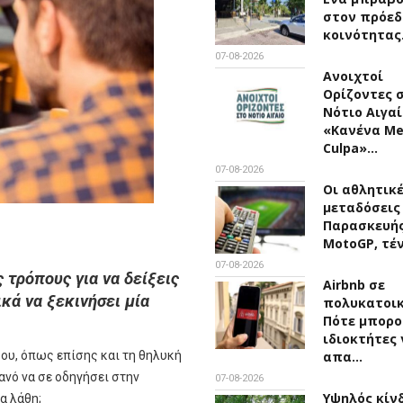
στον πρόεδ
κοινότητα
07-08-2026
Ανοιχτοί
Ορίζοντες 
Νότιο Αιγαί
«Κανένα M
Culpa»…
07-08-2026
Οι αθλητικ
μεταδόσεις
Παρασκευής 
MotoGP, τέ
07-08-2026
 τρόπους για να δείξεις
Airbnb σε
ικά να ξεκινήσει μία
πολυκατοικ
Πότε μπορο
ιδιοκτήτες 
σου, όπως επίσης και τη θηλυκή
απα…
ανό να σε οδηγήσει στην
07-08-2026
Υψηλός κίν
α λάθη;