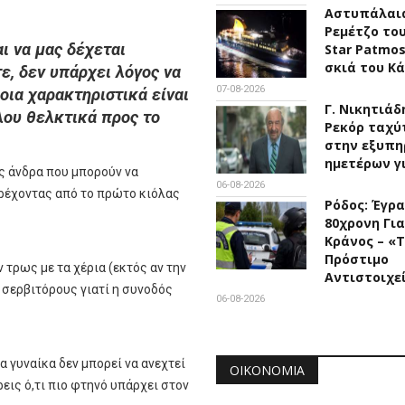
Αστυπάλαια
Ρεμέτζο του
ι να μας δέχεται
Star Patmo
σκιά του Κ
, δεν υπάρχει λόγος να
07-08-2026
ποια χαρακτηριστικά είναι
Γ. Νικητιάδ
λου θελκτικά προς το
Ρεκόρ ταχύ
στην εξυπη
ημετέρων γ
ς άνδρα που μπορούν να
06-08-2026
τρέχοντας από το πρώτο κιόλας
Ρόδος: Έγρ
80χρονη Για
Κράνος – «
Πρόστιμο
 τρως με τα χέρια (εκτός αν την
Αντιστοιχε
ς σερβιτόρους γιατί η συνοδός
06-08-2026
α γυναίκα δεν μπορεί να ανεχτεί
ΟΙΚΟΝΟΜΊΑ
ρεις ό,τι πιο φτηνό υπάρχει στον