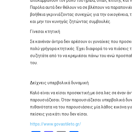
απολαμβάνουν τον ρόλο του ήρωα, όπως επίσης και ν
Παρόλα αυτά δεν θέλουν να σε βλέπουν να παραπονιέ
βοήθεια γκρινιάζοντας συνεχώς για την οικογένεια, 
και μην τον κυνηγάς ζητώντας συμβουλές.
Γίνεσαι κτητική
Σε κανέναν άντρα δεν αρέσουν οι γυναίκες που προσκ
πολύ γρήγορα κτητικές. Έχει διαφορά το να πιάσεις 
συζητάτε από το να κρεμιέσαι πάνω του ενώ προσπαθ
του.
Δείχνεις υπερβολικά δυναμική
Καλό είναι να είσαι προσεκτική με όσα λες σε έναν άν
παρουσιάζεσαι. Όταν παρουσιάζεσαι υπερβολικά δυνα
πιθανότατα να του παρουσιάσεις μία λάθος εικόνα για
πείσεις για κάτι που δεν είσαι.
https://www.govastileto.gr/