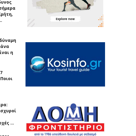
δυνος
σήμερα
Κρήτη,
…
δύναμη
λάνα
ίναι η
7
 Ποιοι
ερα:
ισχυροί
οχές …