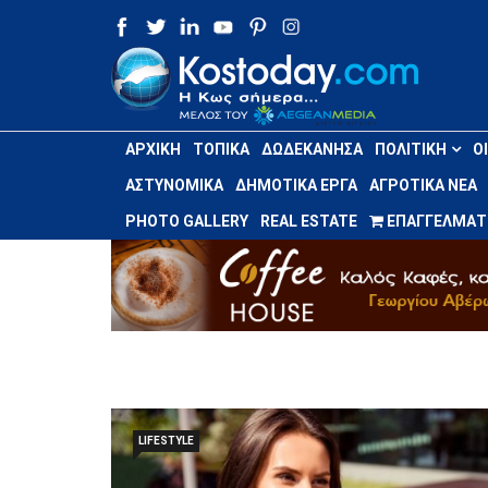
ΑΡΧΙΚΉ
ΤΟΠΙΚΆ
ΔΩΔΕΚΆΝΗΣΑ
ΠΟΛΙΤΙΚΉ
Ο
ΑΣΤΥΝΟΜΙΚΆ
ΔΗΜΟΤΙΚΆ ΈΡΓΑ
ΑΓΡΟΤΙΚΆ ΝΈΑ
PHOTO GALLERY
REAL ESTATE
ΕΠΑΓΓΕΛΜΑΤΙ
LIFESTYLE