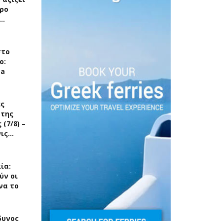
ρο
ς…
στο
ο:
ea
ές
 της
(7/8) –
νις…
ία:
ύν οι
να το
δυνος