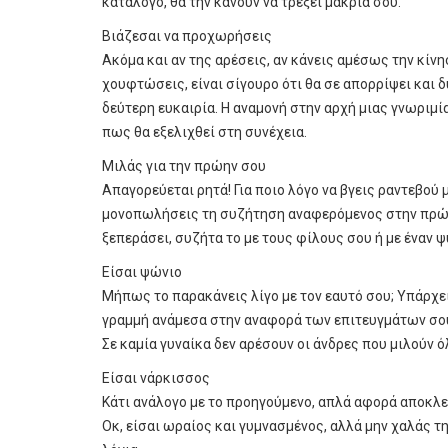
κατάλογο, θα την κάνουν να τρέξει μακριά σου.
Βιάζεσαι να προχωρήσεις
Ακόμα και αν της αρέσεις, αν κάνεις αμέσως την κίνη
χουφτώσεις, είναι σίγουρο ότι θα σε απορρίψει και 
δεύτερη ευκαιρία. Η αναμονή στην αρχή μιας γνωριμία
πως θα εξελιχθεί στη συνέχεια.
Μιλάς για την πρώην σου
Απαγορεύεται ρητά! Για ποιο λόγο να βγεις ραντεβού μ
μονοπωλήσεις τη συζήτηση αναφερόμενος στην πρώην
ξεπεράσει, συζήτα το με τους φίλους σου ή με έναν 
Είσαι ψώνιο
Μήπως το παρακάνεις λίγο με τον εαυτό σου; Υπάρχε
γραμμή ανάμεσα στην αναφορά των επιτευγμάτων σου 
Σε καμία γυναίκα δεν αρέσουν οι άνδρες που μιλούν ό
Είσαι νάρκισσος
Κάτι ανάλογο με το προηγούμενο, απλά αφορά αποκλε
Οκ, είσαι ωραίος και γυμνασμένος, αλλά μην χαλάς τ