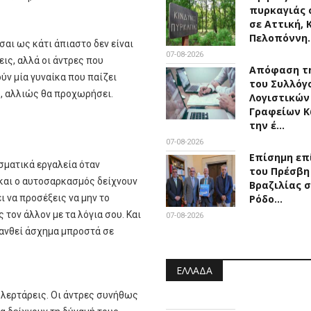
πυρκαγιάς 
σε Αττική, 
Πελοπόννη
σαι ως κάτι άπιαστο δεν είναι
07-08-2026
ις, αλλά οι άντρες που
Απόφαση τη
ύν μία γυναίκα που παίζει
του Συλλόγ
το, αλλιώς θα προχωρήσει.
Λογιστικών
Γραφείων Κ
την έ…
07-08-2026
Επίσημη επ
σματικά εργαλεία όταν
του Πρέσβη
 και ο αυτοσαρκασμός δείχνουν
Βραζιλίας 
ι να προσέξεις να μην το
Ρόδο…
τον άλλον με τα λόγια σου. Και
07-08-2026
θανθεί άσχημα μπροστά σε
ΕΛΛΆΔΑ
 φλερτάρεις. Οι άντρες συνήθως