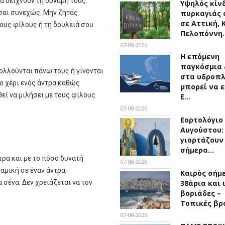
α δείχνουν τη δύναμή τους.
Υψηλός κίν
σαι συνεχώς. Μην ζητάς
πυρκαγιάς 
σε Αττική, 
τους φίλους ή τη δουλειά σου
Πελοπόννη
07-08-2026
Η επόμενη
παγκόσμια 
ολλούνται πάνω τους ή γίνονται
στα υδροπ
το χέρι ενός άντρα καθώς
μπορεί να ε
εί να μιλήσει με τους φίλους
Ε…
07-08-2026
Εορτολόγιο 
Αυγούστου:
γιορτάζουν
σήμερα…
τρα και με το πόσο δυνατή
07-08-2026
μική σε έναν άντρα,
Καιρός σήμ
 σένα. Δεν χρειάζεται να τον
38άρια και 
βοριάδες –
Τοπικές βρ
07-08-2026