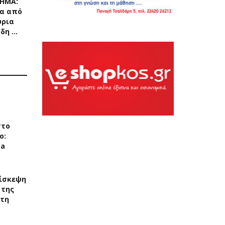
ΧΗΜΑ:
α από
ύρια
ρδη …
στο
ο:
ea
ίσκεψη
 της
στη