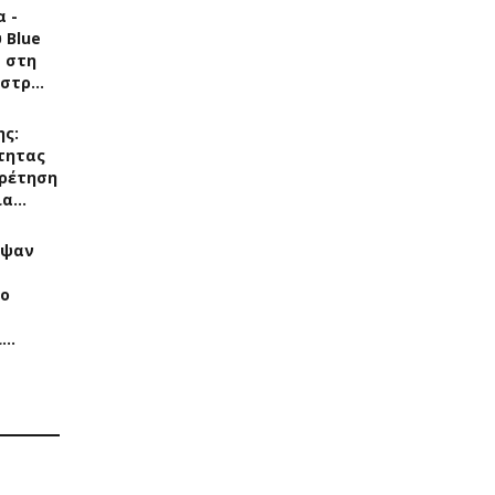
 -
 Blue
s στη
άστρ…
ης:
τητας
ρέτηση
ια…
αψαν
Το
ί…