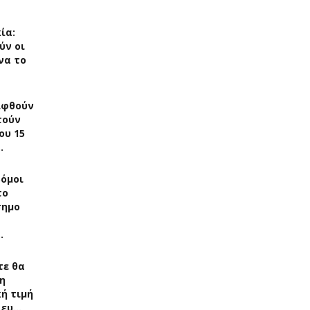
ία:
ύν οι
να το
ιφθούν
τούν
ου 15
…
δόμοι
το
σημο
…
τε θα
η
ή τιμή
 ευ…