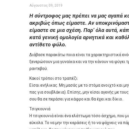
Αύγουστος 09, 2019
Η σύντροφος μας πρέπει να μας αγαπά κα
ακριβώς όπως είμαστε. Αν υποκρινόμαστε
είμαστε σε μια σχέση. Παρ’ όλα αυτά, κά
κατά γενική ομολογία αρνητικά και καθό
αντίθετο φύλο.
Διάβασε παρακάτω ποια είναι τα χαρακτηριστικά ενό
ξενερώσουν μια γυναίκα και να την κάνουν να φύγει 
ραντεβού.
Κακοί τρόποι στο τραπέζι
Είσαι ενήλικας. Μη μασάς με το στόμα ανοιχτό και μην
πας για σουβλάκια). Επίσης, μην είσαι αγενής με του
σου θα σε περάσει για κάφρο και θα έχει και δίκιο.
Τσιγκουνιά
Η τσιγκουνιά είναι ένα ελάττωμα τόσο άσχημο, που μι
εύκολα. Το να μην την κεράσεις ή το να ψάχνεις να πά