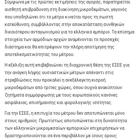
Σύμφωνα με τις πρώτες εκτιμήσεις της αγοράς, παρατηρείται
αισθητή επιβράδυνση στη διακίνηση μικροδεμάτων, γεγονός
που υποδηλώνει ότι το μέτρο κινείται προς τη σωστή
κατεύθυνση, συμβάλλοντας στην αποκατάσταση συνθηκών
δικαιότερου ανταγωνισμού για το ελληνικό εμπόριο. Τα επίσημα
στοιχεία των αρμόδιων αρχών αναμένονται το προσεχές
διάστημα και θα επιτρέψουν την πλήρη αποτίμηση της
αποτελεσματικότητας του μέτρου.
Η εξέλιξη αυτή επιβεβαιώνει τη διαχρονική θέση της ΕΣΕΕ για
την ανάγκη λήψης ουσιαστικών μέτρων απέναντι στις
στρεβλώσεις που προκαλεί η ανεξέλεγκτη εισροή
μικροδεμάτων από τρίτες χώρες, όπου συχνά ανακύπτουν
ζητήματα συμμόρφωσης με τους ευρωπαϊκούς κανόνες
ασφάλειας, επισήμανσης και φορολογικής ισότητας.
Για την ΕΣΕΕ, η επιτυχία του μέτρου δεν αποτυπώνεται μόνο
στους αριθμούς. Πρωτίστως αποτυπώνεται στη δυνατότητα
των ελληνικών μικρομεσαίων εμπορικών επιχειρήσεων να
δραστηριοποιούνται σε ένα περιβάλλον με ίσους όρους