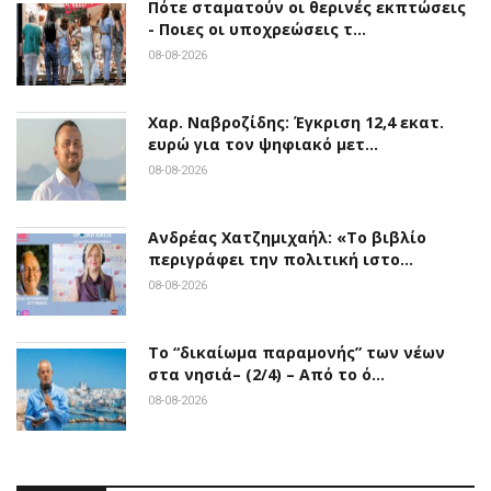
Πότε σταματούν οι θερινές εκπτώσεις
- Ποιες οι υποχρεώσεις τ…
08-08-2026
Χαρ. Ναβροζίδης: Έγκριση 12,4 εκατ.
ευρώ για τον ψηφιακό μετ…
08-08-2026
Ανδρέας Χατζημιχαήλ: «Το βιβλίο
περιγράφει την πολιτική ιστο…
08-08-2026
Το “δικαίωμα παραμονής” των νέων
στα νησιά– (2/4) – Από το ό…
08-08-2026