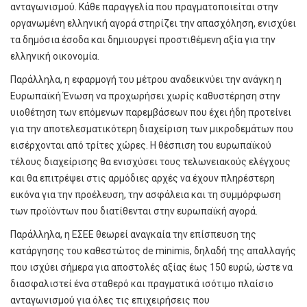
ανταγωνισμού. Κάθε παραγγελία που πραγματοποιείται στην
οργανωμένη ελληνική αγορά στηρίζει την απασχόληση, ενισχύει
τα δημόσια έσοδα και δημιουργεί προστιθέμενη αξία για την
ελληνική οικονομία.
Παράλληλα, η εφαρμογή του μέτρου αναδεικνύει την ανάγκη η
Ευρωπαϊκή Ένωση να προχωρήσει χωρίς καθυστέρηση στην
υιοθέτηση των επόμενων παρεμβάσεων που έχει ήδη προτείνει
για την αποτελεσματικότερη διαχείριση των μικροδεμάτων που
εισέρχονται από τρίτες χώρες. Η θέσπιση του ευρωπαϊκού
τέλους διαχείρισης θα ενισχύσει τους τελωνειακούς ελέγχους
και θα επιτρέψει στις αρμόδιες αρχές να έχουν πληρέστερη
εικόνα για την προέλευση, την ασφάλεια και τη συμμόρφωση
των προϊόντων που διατίθενται στην ευρωπαϊκή αγορά.
Παράλληλα, η ΕΣΕΕ θεωρεί αναγκαία την επίσπευση της
κατάργησης του καθεστώτος de minimis, δηλαδή της απαλλαγής
που ισχύει σήμερα για αποστολές αξίας έως 150 ευρώ, ώστε να
διασφαλιστεί ένα σταθερό και πραγματικά ισότιμο πλαίσιο
ανταγωνισμού για όλες τις επιχειρήσεις που