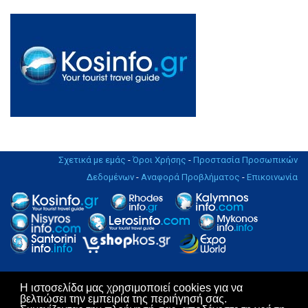
Σχετικά με εμάς
-
Όροι Χρήσης
-
Προστασία Προσωπικών
Δεδομένων
-
Αναφορά Προβλήματος
-
Επικοινωνία
Η ιστοσελίδα μας χρησιμοποιεί cookies για να
Copyright © 2004 - 2019. All rights Reserved. | Design & Hosting by
βελτιώσει την εμπειρία της περιήγησή σας.
KosNet