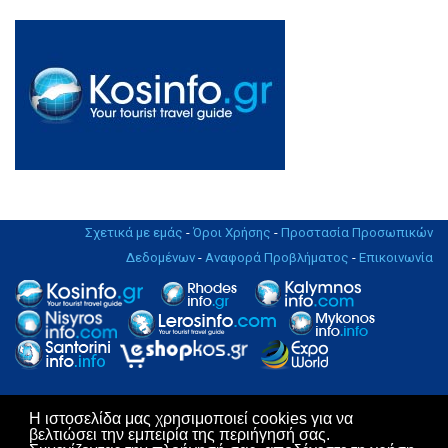
Σχετικά με εμάς
-
Όροι Χρήσης
-
Προστασία Προσωπικών
Δεδομένων
-
Αναφορά Προβλήματος
-
Επικοινωνία
Η ιστοσελίδα μας χρησιμοποιεί cookies για να
Copyright © 2004 - 2019. All rights Reserved. | Design & Hosting by
βελτιώσει την εμπειρία της περιήγησή σας.
KosNet