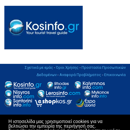
Σχετικά με εμάς
-
Όροι Χρήσης
-
Προστασία Προσωπικών
Δεδομένων
-
Αναφορά Προβλήματος
-
Επικοινωνία
Η ιστοσελίδα μας χρησιμοποιεί cookies για να
Copyright © 2004 - 2019. All rights Reserved. | Design & Hosting by
βελτιώσει την εμπειρία της περιήγησή σας.
KosNet