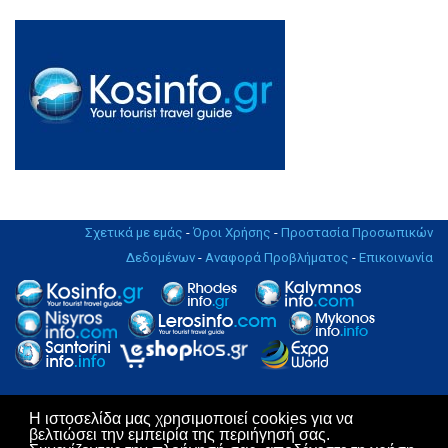
Σχετικά με εμάς
-
Όροι Χρήσης
-
Προστασία Προσωπικών
Δεδομένων
-
Αναφορά Προβλήματος
-
Επικοινωνία
Η ιστοσελίδα μας χρησιμοποιεί cookies για να
Copyright © 2004 - 2019. All rights Reserved. | Design & Hosting by
βελτιώσει την εμπειρία της περιήγησή σας.
KosNet