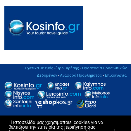
Σχετικά με εμάς
-
Όροι Χρήσης
-
Προστασία Προσωπικών
Δεδομένων
-
Αναφορά Προβλήματος
-
Επικοινωνία
Η ιστοσελίδα μας χρησιμοποιεί cookies για να
Copyright © 2004 - 2019. All rights Reserved. | Design & Hosting by
βελτιώσει την εμπειρία της περιήγησή σας.
KosNet