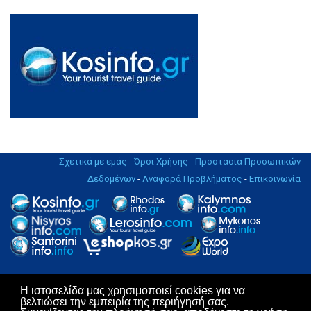
Σχετικά με εμάς
-
Όροι Χρήσης
-
Προστασία Προσωπικών
Δεδομένων
-
Αναφορά Προβλήματος
-
Επικοινωνία
Η ιστοσελίδα μας χρησιμοποιεί cookies για να
Copyright © 2004 - 2019. All rights Reserved. | Design & Hosting by
βελτιώσει την εμπειρία της περιήγησή σας.
KosNet