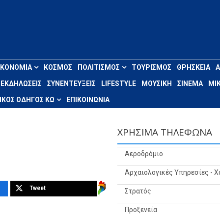
ΙΚΟΝΟΜΊΑ
ΚΌΣΜΟΣ
ΠΟΛΙΤΙΣΜΌΣ
ΤΟΥΡΙΣΜΌΣ
ΘΡΗΣΚΕΊΑ
ΕΚΔΗΛΏΣΕΙΣ
ΣΥΝΕΝΤΕΎΞΕΙΣ
LIFESTYLE
ΜΟΥΣΙΚΉ
ΣΙΝΕΜΆ
ΜΙΚ
ΚΌΣ ΟΔΗΓΌΣ ΚΩ
ΕΠΙΚΟΙΝΩΝΊΑ
ΧΡΉΣΙΜΑ ΤΗΛΈΦΩΝΑ
Αεροδρόμιο
Αρχαιολογικές Υπηρεσίες - 
Tweet
Στρατός
Προξενεία