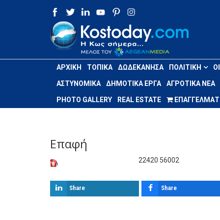
ΑΡΧΙΚΉ
ΤΟΠΙΚΆ
ΔΩΔΕΚΆΝΗΣΑ
ΠΟΛΙΤΙΚΉ
Ο
ΑΣΤΥΝΟΜΙΚΆ
ΔΗΜΟΤΙΚΆ ΈΡΓΑ
ΑΓΡΟΤΙΚΆ ΝΈΑ
PHOTO GALLERY
REAL ESTATE
ΕΠΑΓΓΕΛΜΑΤΙ
Επαφή
22420 56002
Share
Share