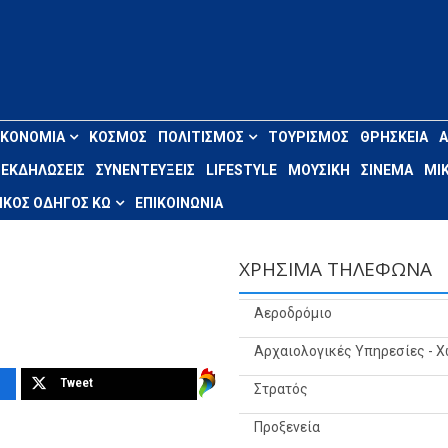
ΙΚΟΝΟΜΊΑ
ΚΌΣΜΟΣ
ΠΟΛΙΤΙΣΜΌΣ
ΤΟΥΡΙΣΜΌΣ
ΘΡΗΣΚΕΊΑ
ΕΚΔΗΛΏΣΕΙΣ
ΣΥΝΕΝΤΕΎΞΕΙΣ
LIFESTYLE
ΜΟΥΣΙΚΉ
ΣΙΝΕΜΆ
ΜΙΚ
ΚΌΣ ΟΔΗΓΌΣ ΚΩ
ΕΠΙΚΟΙΝΩΝΊΑ
ΧΡΉΣΙΜΑ ΤΗΛΈΦΩΝΑ
Αεροδρόμιο
Αρχαιολογικές Υπηρεσίες - 
Tweet
Στρατός
Προξενεία