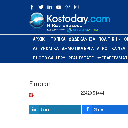
ΑΡΧΙΚΉ
ΤΟΠΙΚΆ
ΔΩΔΕΚΆΝΗΣΑ
ΠΟΛΙΤΙΚΉ
Ο
ΑΣΤΥΝΟΜΙΚΆ
ΔΗΜΟΤΙΚΆ ΈΡΓΑ
ΑΓΡΟΤΙΚΆ ΝΈΑ
PHOTO GALLERY
REAL ESTATE
ΕΠΑΓΓΕΛΜΑΤΙ
Επαφή
22420 51444
Share
Share