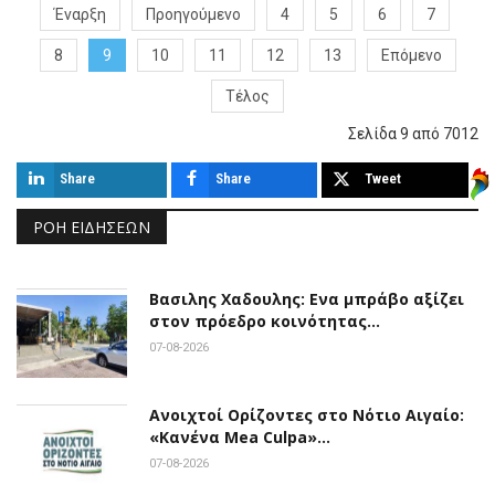
Έναρξη
Προηγούμενο
4
5
6
7
8
9
10
11
12
13
Επόμενο
Τέλος
Σελίδα 9 από 7012
Share
Share
Tweet
ΡΟΉ ΕΙΔΉΣΕΩΝ
Βασιλης Χαδουλης: Ενα μπράβο αξίζει
στον πρόεδρο κοινότητας…
07-08-2026
Ανοιχτοί Ορίζοντες στο Νότιο Αιγαίο:
«Κανένα Mea Culpa»…
07-08-2026