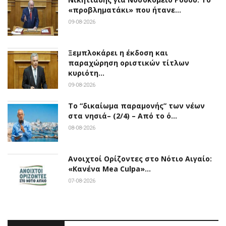
«προβληματάκι» που ήτανε…
09-08-2026
Ξεμπλοκάρει η έκδοση και
παραχώρηση οριστικών τίτλων
κυριότη…
09-08-2026
Το “δικαίωμα παραμονής” των νέων
στα νησιά– (2/4) – Από το ό…
08-08-2026
Ανοιχτοί Ορίζοντες στο Νότιο Αιγαίο:
«Κανένα Mea Culpa»…
07-08-2026