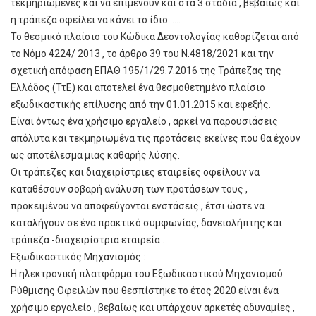
τεκμηριωμένες και να επιμένουν και στα 3 στάδια , βεβαίως και
η τράπεζα οφείλει να κάνει το ίδιο …..
Το θεσμικό πλαίσιο του Κώδικα Δεοντολογίας καθορίζεται από
το Νόμο 4224/ 2013 , το άρθρο 39 του Ν.4818/2021 και την
σχετική απόφαση ΕΠΑΘ 195/1/29.7.2016 της Τράπεζας της
Ελλάδος (ΤτΕ) και αποτελεί ένα θεσμοθετημένο πλαίσιο
εξωδικαστικής επίλυσης από την 01.01.2015 και εφεξής.
Είναι όντως ένα χρήσιμο εργαλείο , αρκεί να παρουσιάσεις
απόλυτα και τεκμηριωμένα τις προτάσεις εκείνες που θα έχουν
ως αποτέλεσμα μιας καθαρής λύσης.
Οι τράπεζες και διαχειρίστριες εταιρείες οφείλουν να
καταθέσουν σοβαρή ανάλυση των προτάσεων τους ,
προκειμένου να αποφεύγονται ενστάσεις , έτσι ώστε να
καταλήγουν σε ένα πρακτικό συμφωνίας, δανειολήπτης και
τράπεζα -διαχειρίστρια εταιρεία .
Εξωδικαστικός Μηχανισμός :
Η ηλεκτρονική πλατφόρμα του Εξωδικαστικού Μηχανισμού
Ρύθμισης Οφειλών που θεσπίστηκε το έτος 2020 είναι ένα
χρήσιμο εργαλείο , βεβαίως και υπάρχουν αρκετές αδυναμίες ,