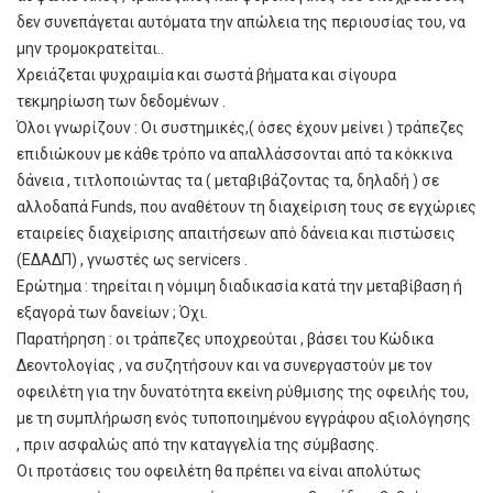
δεν συνεπάγεται αυτόματα την απώλεια της περιουσίας του, να
μην τρομοκρατείται..
Χρειάζεται ψυχραιμία και σωστά βήματα και σίγουρα
τεκμηρίωση των δεδομένων .
Όλοι γνωρίζουν : Οι συστημικές,( όσες έχουν μείνει ) τράπεζες
επιδιώκουν με κάθε τρόπο να απαλλάσσονται από τα κόκκινα
δάνεια , τιτλοποιώντας τα ( μεταβιβάζοντας τα, δηλαδή ) σε
αλλοδαπά Funds, που αναθέτουν τη διαχείριση τους σε εγχώριες
εταιρείες διαχείρισης απαιτήσεων από δάνεια και πιστώσεις
(ΕΔΑΔΠ) , γνωστές ως servicers .
Ερώτημα : τηρείται η νόμιμη διαδικασία κατά την μεταβίβαση ή
εξαγορά των δανείων ; Όχι.
Παρατήρηση : οι τράπεζες υποχρεούται , βάσει του Κώδικα
Δεοντολογίας , να συζητήσουν και να συνεργαστούν με τον
οφειλέτη για την δυνατότητα εκείνη ρύθμισης της οφειλής του,
με τη συμπλήρωση ενός τυποποιημένου εγγράφου αξιολόγησης
, πριν ασφαλώς από την καταγγελία της σύμβασης.
Οι προτάσεις του οφειλέτη θα πρέπει να είναι απολύτως