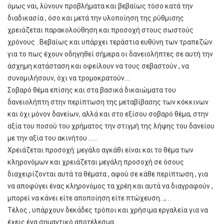
όμως ναι, λύνουν προβλήματα και βεβαίως τόσο κατά την
διαδικασία , όσο και μετά την υλοποίηση της ρύθμισης
χρειάζεται παρακολούθηση και προσοχή στους σωστούς
χρόνους . Βεβαίως και υπάρχει τεράστια ευθύνη των τραπεζών
για το πως έχουν οδηγηθεί σήμερα οι δανειολήπτες σε αυτή την
άσχημη κατάσταση και οφείλουν να τους σεβαστούν , να
συνομιλήσουν, όχι να τρομοκρατούν….
Σοβαρό θέμα επίσης και στα βασικά δικαιώματα του
δανειολήπτη στην περίπτωση της μεταβίβασης των κόκκινων
και όχι μόνον δανείων, αλλά και στο εξίσου σοβαρό θέμα, στην
αξία του ποσού του χρήματος την στιγμή της λήψης του δανείου
με την αξία του ακινήτου …...
Χρειάζεται προσοχή: μεγάλο αγκάθι είναι και το θέμα των
κληρονόμων και χρειάζεται μεγάλη προσοχή σε όσους
διαχειρίζονται αυτά τα θέματα , αφού σε κάθε περίπτωση , για
να αποφύγει ένας κληρονόμος τα χρέη και αυτά να διαγραφούν ,
μπορεί να κάνει είτε αποποίηση είτε πτώχευση…, .
Τέλος , υπάρχουν δεκάδες τρόποι και χρήσιμα εργαλεία για να
έχεις ένα σημαντικό αποτέλεσμα.