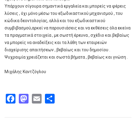
Υπάρχουν σίγουρα σημαντικά εργαλεία και μπορείς να φέρεις
λύσεις , όχι μόνο μέσω του εξωδικαστικού μηχανισμού , του
κώδικα δεοντολογίας, αλλά και του εξωδικαστικού
συμβιβασμού,αρκεί να παρουσιάσεις και να εκθέσεις όλα εκείνα
τα πραγματικά στοιχεία , με σωστή έρευνα , σχέδιο και βεβαίως
να μπορείς να αναδείξεις και τα λάθη των εταιρειών
διαχείρισης απαιτήσεων , βεβαίως και του δημοσίου .
Ψυχραιμία χρειάζεται και σωστά βήματα , βεβαίως και γνώση .
Μιχάλης Καντζόγλου
Facebook
Mastodon
Email
Share
Παρόμοια άρθρα