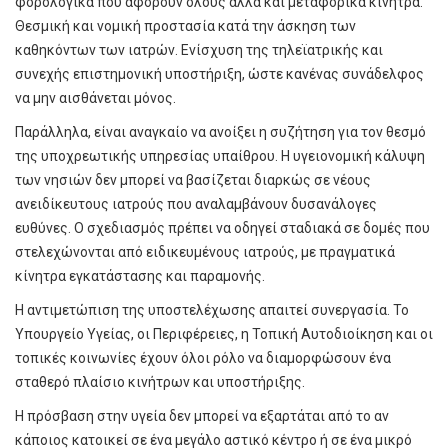
φορολογικά που αφορούν ολους αλλά και μεταφορικά κίνητρα.
Θεσμική και νομική προστασία κατά την άσκηση των
καθηκόντων των ιατρών. Ενίσχυση της τηλεϊατρικής και
συνεχής επιστημονική υποστήριξη, ώστε κανένας συνάδελφος
να μην αισθάνεται μόνος.
Παράλληλα, είναι αναγκαίο να ανοίξει η συζήτηση για τον θεσμό
της υποχρεωτικής υπηρεσίας υπαίθρου. Η υγειονομική κάλυψη
των νησιών δεν μπορεί να βασίζεται διαρκώς σε νέους
ανειδίκευτους ιατρούς που αναλαμβάνουν δυσανάλογες
ευθύνες. Ο σχεδιασμός πρέπει να οδηγεί σταδιακά σε δομές που
στελεχώνονται από ειδικευμένους ιατρούς, με πραγματικά
κίνητρα εγκατάστασης και παραμονής.
Η αντιμετώπιση της υποστελέχωσης απαιτεί συνεργασία. Το
Υπουργείο Υγείας, οι Περιφέρειες, η Τοπική Αυτοδιοίκηση και οι
τοπικές κοινωνίες έχουν όλοι ρόλο να διαμορφώσουν ένα
σταθερό πλαίσιο κινήτρων και υποστήριξης.
Η πρόσβαση στην υγεία δεν μπορεί να εξαρτάται από το αν
κάποιος κατοικεί σε ένα μεγάλο αστικό κέντρο ή σε ένα μικρό