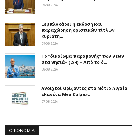
09-08-2026
Ξεμπλοκάρει η έκδοση και
παραχώρηση οριστικών τίτλων
κυριότη…
09-08-2026
Το “δικαίωμα παραμονής” των νέων
στα νησιά– (2/4) – Από το ό…
08-08-2026
Ανοιχτοί Ορίζοντες στο Νότιο Αιγαίο:
«Κανένα Mea Culpa»…
07-08-2026
ΟΙΚΟΝΟΜΊΑ