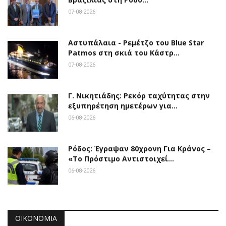
07-08-2026
Αστυπάλαια - Ρεμέτζο του Blue Star
Patmos στη σκιά του Κάστρ…
07-08-2026
Γ. Νικητιάδης: Ρεκόρ ταχύτητας στην
εξυπηρέτηση ημετέρων για…
06-08-2026
Ρόδος: Έγραψαν 80χρονη Για Κράνος –
«Το Πρόστιμο Αντιστοιχεί…
06-08-2026
ΟΙΚΟΝΟΜΊΑ