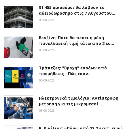
91.455 οικοδόμοι θα λάβουν το
αδειοδωρόσημο στις 7 Αυγούστου…
05-08-2026
Βενζίνη: Πότε θα πέσει η μέση
πανελλαδική τιμή κάτω από 2 ευ…
05-08-2026
Τράπεζες: "Βροχή" εσόδων από
προμήθειες - Πώς έκαν…
05-08-2026
Ηλεκτρονικά τιμολόγια: Αντίστροφη
μέτρηση για τις μικρομεσαί…
05-08-2026
Β. Κικίλιας: «Πάνω από 23,2 εκατ. ευρώ