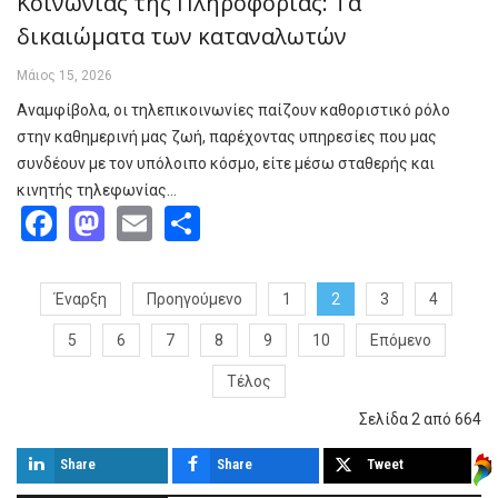
Κοινωνίας της Πληροφορίας: Τα
δικαιώματα των καταναλωτών
Μάιος 15, 2026
Αναμφίβολα, οι τηλεπικοινωνίες παίζουν καθοριστικό ρόλο
στην καθημερινή μας ζωή, παρέχοντας υπηρεσίες που μας
συνδέουν με τον υπόλοιπο κόσμο, είτε μέσω σταθερής και
κινητής τηλεφωνίας…
Facebook
Mastodon
Email
Share
Έναρξη
Προηγούμενο
1
2
3
4
5
6
7
8
9
10
Επόμενο
Τέλος
Σελίδα 2 από 664
Share
Share
Tweet