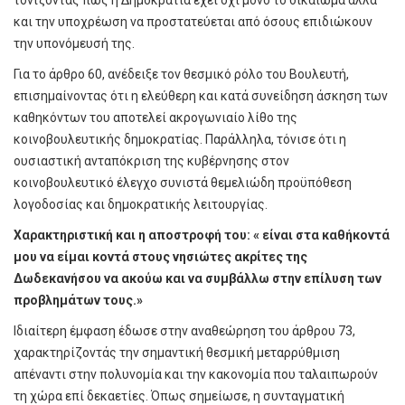
και την υποχρέωση να προστατεύεται από όσους επιδιώκουν
την υπονόμευσή της.
Για το άρθρο 60, ανέδειξε τον θεσμικό ρόλο του Βουλευτή,
επισημαίνοντας ότι η ελεύθερη και κατά συνείδηση άσκηση των
καθηκόντων του αποτελεί ακρογωνιαίο λίθο της
κοινοβουλευτικής δημοκρατίας. Παράλληλα, τόνισε ότι η
ουσιαστική ανταπόκριση της κυβέρνησης στον
κοινοβουλευτικό έλεγχο συνιστά θεμελιώδη προϋπόθεση
λογοδοσίας και δημοκρατικής λειτουργίας.
Χαρακτηριστική και η αποστροφή του: « είναι στα καθήκοντά
μου να είμαι κοντά στους νησιώτες ακρίτες της
Δωδεκανήσου να ακούω και να συμβάλλω στην επίλυση των
προβλημάτων τους.»
Ιδιαίτερη έμφαση έδωσε στην αναθεώρηση του άρθρου 73,
χαρακτηρίζοντάς την σημαντική θεσμική μεταρρύθμιση
απέναντι στην πολυνομία και την κακονομία που ταλαιπωρούν
τη χώρα επί δεκαετίες. Όπως σημείωσε, η συνταγματική