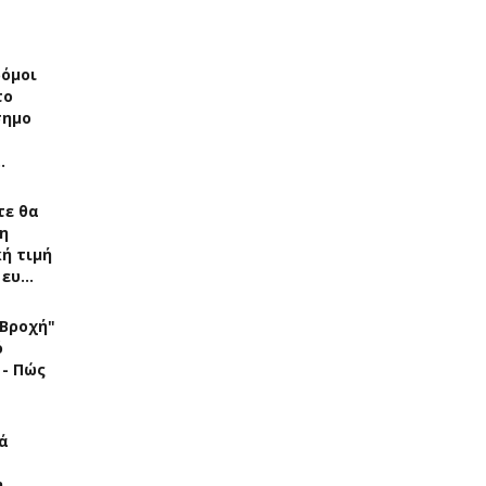
δόμοι
το
σημο
…
τε θα
η
ή τιμή
 ευ…
"Βροχή"
ό
 - Πώς
ά
η