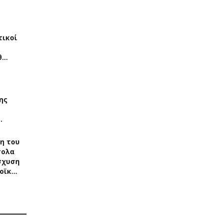
τικοί
θ…
ης
…
η του
σολα
σχυση
οϊκ…