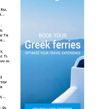
 Κω,
πτ…
:
Οι
ια Τα
τα…
ές
Ι: Τι
υν οι
2
 την
τα
ς …
: Οι