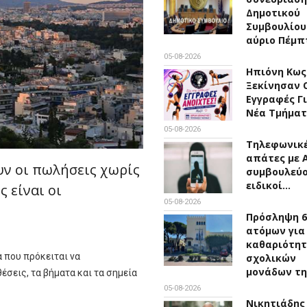
Δημοτικού
Συμβουλίου
αύριο Πέμ
05-08-2026
Ηπιόνη Κως 
Ξεκίνησαν 
Εγγραφές Γ
Νέα Τμήμα
05-08-2026
Τηλεφωνικ
απάτες με Α
ν οι πωλήσεις χωρίς
συμβουλεύο
ειδικοί…
 είναι οι
05-08-2026
Πρόσληψη 6
ατόμων για
καθαριότη
 που πρόκειται να
σχολικών
μονάδων τη
έσεις, τα βήματα και τα σημεία
05-08-2026
Νικητιάδης 