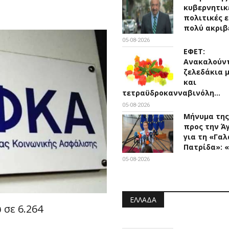
κυβερνητικ
πολιτικές ε
πολύ ακριβ
05-08-2026
ΕΦΕΤ:
Ανακαλούν
ζελεδάκια 
και
τετραϋδροκανναβινόλη…
05-08-2026
Μήνυμα της
προς την Ά
για τη «Γαλ
Πατρίδα»: 
05-08-2026
ΕΛΛΆΔΑ
 σε 6.264