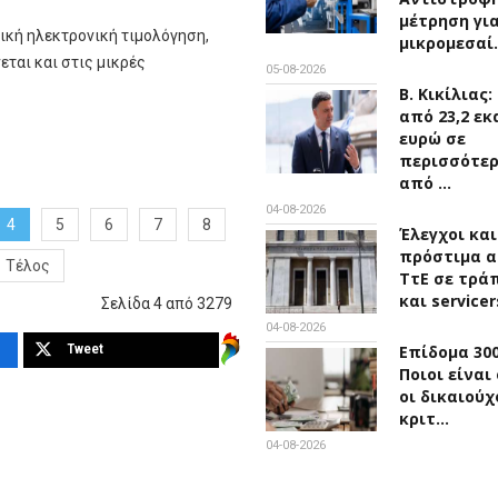
μέτρηση για
ική ηλεκτρονική τιμολόγηση,
μικρομεσαί
ται και στις μικρές
05-08-2026
Β. Κικίλιας
από 23,2 εκ
ευρώ σε
περισσότε
από …
04-08-2026
4
5
6
7
8
Έλεγχοι και
πρόστιμα α
Τέλος
ΤτΕ σε τρά
και service
Σελίδα 4 από 3279
04-08-2026
Tweet
Επίδομα 300
Ποιοι είναι
οι δικαιούχ
κριτ…
04-08-2026