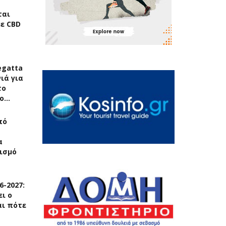
ται
με CBD
egatta
ιά για
το
το…
πό
α
ρισμό
6-2027:
ει ο
αι πότε