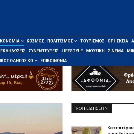
ΙΚΟΝΟΜΊΑ
ΚΌΣΜΟΣ
ΠΟΛΙΤΙΣΜΌΣ
ΤΟΥΡΙΣΜΌΣ
ΘΡΗΣΚΕΊΑ
ΕΚΔΗΛΏΣΕΙΣ
ΣΥΝΕΝΤΕΎΞΕΙΣ
LIFESTYLE
ΜΟΥΣΙΚΉ
ΣΙΝΕΜΆ
ΜΙΚ
ΚΌΣ ΟΔΗΓΌΣ ΚΩ
ΕΠΙΚΟΙΝΩΝΊΑ
ΡΟΉ ΕΙΔΉΣΕΩΝ
Κατεπείγο
συνεδρίαση