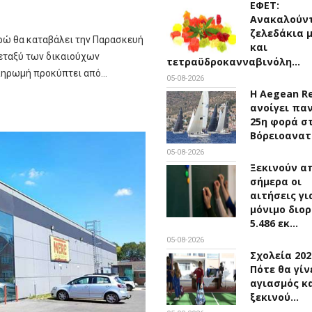
ΕΦΕΤ:
Ανακαλούν
ζελεδάκια 
ρώ θα καταβάλει την Παρασκευή
και
Μεταξύ των δικαιούχων
τετραϋδροκανναβινόλη…
πληρωμή προκύπτει από…
05-08-2026
Η Aegean R
ανοίγει παν
25η φορά σ
Βόρειοανα
05-08-2026
Ξεκινούν α
σήμερα οι
αιτήσεις γι
μόνιμο διο
5.486 εκ…
05-08-2026
Σχολεία 202
Πότε θα γίν
αγιασμός κ
ξεκινού…