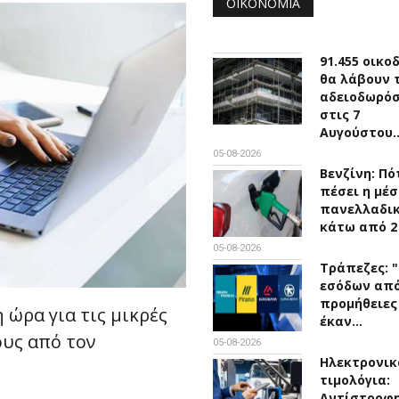
ΟΙΚΟΝΟΜΊΑ
91.455 οικο
θα λάβουν 
αδειοδωρό
στις 7
Αυγούστου
05-08-2026
Βενζίνη: Πό
πέσει η μέσ
πανελλαδικ
κάτω από 2
05-08-2026
Τράπεζες: 
εσόδων απ
προμήθειες
 ώρα για τις μικρές
έκαν…
ους από τον
05-08-2026
Ηλεκτρονικ
τιμολόγια:
Αντίστροφ