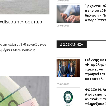
05-08-2026
Έρχονται α
στην υπεύθ
δήλωση – Π
απορρίπτε
 «discount» σούπερ
05-08-2026
ΔΩΔΕΚΆΝΗΣΑ
 στην άλλη οι 170 εργαζόμενοι
 μάρκετ Mere, καθώς η
Γιάννης Πα
«Η πρόληψ
πρέπει να
προηγείται
καταστολ…
05-08-2026
ΦΟΔΣΑ Ν. Αι
Απάντηση 
ανακοίνωσ
πληρεξουσί