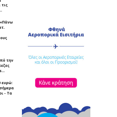
 τις
…
: «Πάνω
ατ.
ρους
πό την
πεζες
rs…
 ευρώ:
 σήμερα
οι - Τα