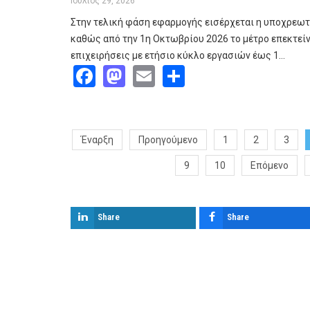
Ιούλιος 29, 2026
Στην τελική φάση εφαρμογής εισέρχεται η υποχρεωτ
καθώς από την 1η Οκτωβρίου 2026 το μέτρο επεκτείνε
επιχειρήσεις με ετήσιο κύκλο εργασιών έως 1…
Facebook
Mastodon
Email
Share
Έναρξη
Προηγούμενο
1
2
3
9
10
Επόμενο
Share
Share