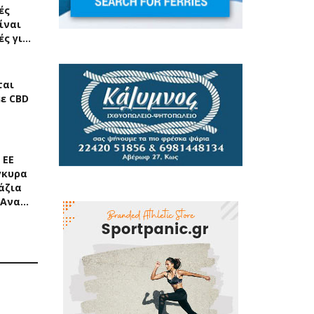
ές
ίναι
ές γι…
ται
με CBD
 ΕΕ
γκυρα
άζια
«Ανα…