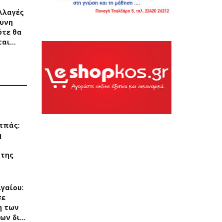
λλαγές
υνη
ότε θα
ται…
ππάς:
η
 της
γαίου:
σε
η των
ων δι…