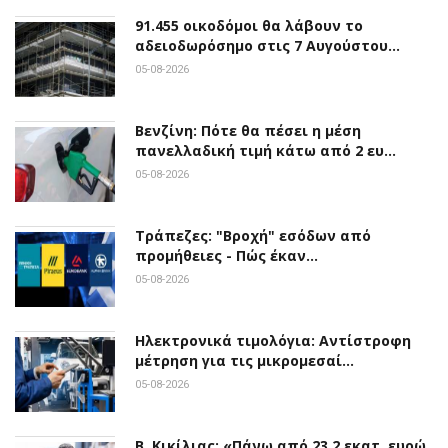
91.455 οικοδόμοι θα λάβουν το
αδειοδωρόσημο στις 7 Αυγούστου…
05-08-2026
Βενζίνη: Πότε θα πέσει η μέση
πανελλαδική τιμή κάτω από 2 ευ…
05-08-2026
Τράπεζες: "Βροχή" εσόδων από
προμήθειες - Πώς έκαν…
05-08-2026
Ηλεκτρονικά τιμολόγια: Αντίστροφη
μέτρηση για τις μικρομεσαί…
05-08-2026
Β. Κικίλιας: «Πάνω από 23,2 εκατ. ευρώ