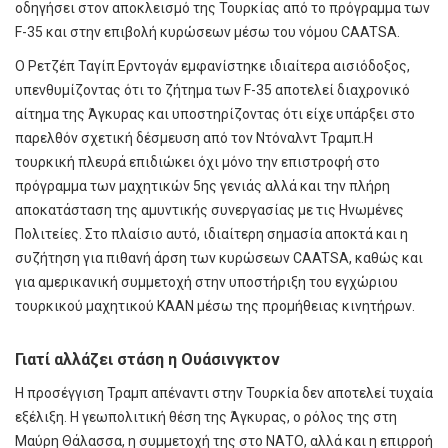
οδηγήσει στον αποκλεισμό της Τουρκίας από το πρόγραμμα των
F-35 και στην επιβολή κυρώσεων μέσω του νόμου CAATSA.
Ο Ρετζέπ Ταγίπ Ερντογάν εμφανίστηκε ιδιαίτερα αισιόδοξος,
υπενθυμίζοντας ότι το ζήτημα των F-35 αποτελεί διαχρονικό
αίτημα της Άγκυρας και υποστηρίζοντας ότι είχε υπάρξει στο
παρελθόν σχετική δέσμευση από τον Ντόναλντ Τραμπ.Η
τουρκική πλευρά επιδιώκει όχι μόνο την επιστροφή στο
πρόγραμμα των μαχητικών 5ης γενιάς αλλά και την πλήρη
αποκατάσταση της αμυντικής συνεργασίας με τις Ηνωμένες
Πολιτείες. Στο πλαίσιο αυτό, ιδιαίτερη σημασία αποκτά και η
συζήτηση για πιθανή άρση των κυρώσεων CAATSA, καθώς και
για αμερικανική συμμετοχή στην υποστήριξη του εγχώριου
τουρκικού μαχητικού KAAN μέσω της προμήθειας κινητήρων.
Γιατί αλλάζει στάση η Ουάσινγκτον
Η προσέγγιση Τραμπ απέναντι στην Τουρκία δεν αποτελεί τυχαία
εξέλιξη. Η γεωπολιτική θέση της Άγκυρας, ο ρόλος της στη
Μαύρη Θάλασσα, η συμμετοχή της στο ΝΑΤΟ, αλλά και η επιρροή