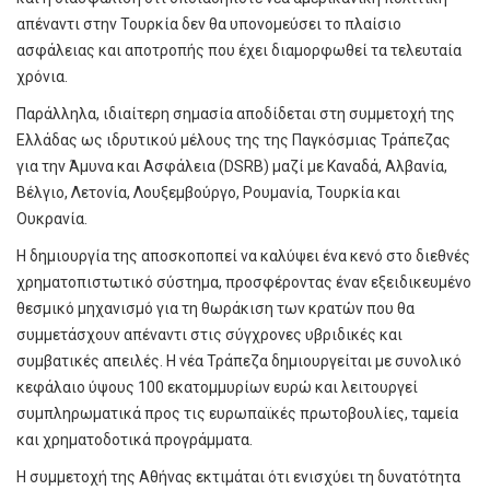
απέναντι στην Τουρκία δεν θα υπονομεύσει το πλαίσιο
ασφάλειας και αποτροπής που έχει διαμορφωθεί τα τελευταία
χρόνια.
Παράλληλα, ιδιαίτερη σημασία αποδίδεται στη συμμετοχή της
Ελλάδας ως ιδρυτικού μέλους της της Παγκόσμιας Τράπεζας
για την Άμυνα και Ασφάλεια (DSRB) μαζί με Καναδά, Αλβανία,
Βέλγιο, Λετονία, Λουξεμβούργο, Ρουμανία, Τουρκία και
Ουκρανία.
Η δημιουργία της αποσκοποπεί να καλύψει ένα κενό στο διεθνές
χρηματοπιστωτικό σύστημα, προσφέροντας έναν εξειδικευμένο
θεσμικό μηχανισμό για τη θωράκιση των κρατών που θα
συμμετάσχουν απέναντι στις σύγχρονες υβριδικές και
συμβατικές απειλές. Η νέα Τράπεζα δημιουργείται με συνολικό
κεφάλαιο ύψους 100 εκατομμυρίων ευρώ και λειτουργεί
συμπληρωματικά προς τις ευρωπαϊκές πρωτοβουλίες, ταμεία
και χρηματοδοτικά προγράμματα.
Η συμμετοχή της Αθήνας εκτιμάται ότι ενισχύει τη δυνατότητα