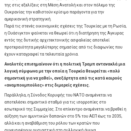
της στις εξελίξεις στη Μέση Ανατολή και στον πόλεμο της
Ουκρανίας την καθιστούν κρίσιμο παράγοντα για την
αμερικανική στρατηγική.
Παρά τις στενές οικονομικές σχέσεις της Τουρκίας με τη Ρωσία,
η Ουάσιγκτον φαίνεται να θεωρεί ότι η διατήρηση της Άγκυρας
εντός της δυτικής αρχιτεκτονικής ασφαλείας αποτελεί
προτεραιότητα μεγαλύτερης σημασίας από τις διαφωνίες που
έχουν καταγραφεί τα τελευταία χρόνια.
Αναλυτές επισημαίνουν ότι η πολιτική Τραμπ αντανακλά μια
λογική σύμφωνα με την οποία η Τουρκία θεωρείται «πολύ
σημαντική για να χαθεί», ανεξάρτητα από τις κατά καιρούς
«αναμπουμπούλες» στις διμερείς σχέσεις.
Παράλληλα, η Σύνοδος Κορυφής του ΝΑΤΟ αναμένεται να
αποτελέσει σημαντικό σταθμό για τις ισορροπίες στο
εσωτερικό της Συμμαχίας. Στο επίκεντρο αναμένεται να βρεθεί η
αύξηση των αμυντικών δαπανών στο 5% του ΑΕΠ έως το 2035,
αλλά και η αναβάθμιση του ρόλου των κρατών που
συνεισφέρουν ουσιαστικά στη συλλογική άμυνα.