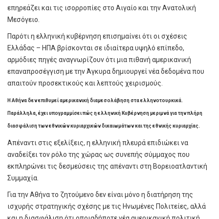
επηρεάζει και τις ισορροπίες στο Αιγαίο και την Ανατολική
Μεσόγειο.
Παρότι η ελληνική κυβέρνηση επισημαίνει ότι οι σχέσεις
Ελλάδας – ΗΠΑ βρίσκονται σε ιδιαίτερα υψηλό επίπεδο,
αρμόδιες πηγές αναγνωρίζουν ότι μια πιθανή αμερικανική
επαναπροσέγγιση με την Άγκυρα δημιουργεί νέα δεδομένα που
απαιτούν προσεκτικούς και λεπτούς χειρισμούς.
Η Αθήνα δεν επιθυμεί αμερικανική διαμεσολάβηση στα ελληνοτουρκικά.
Παράλληλα, έχει υπογραμμίσει πώς η ελληνική Κυβέρνηση μεριμνά για την πλήρη
διασφάλιση των εθνικών κυριαρχικών δικαιωμάτων και της εθνικής κυριαρχίας.
Απέναντι στις εξελίξεις, η ελληνική πλευρά επιδιώκει να
αναδείξει τον ρόλο της χώρας ως συνεπής σύμμαχος που
εκπληρώνει τις δεσμεύσεις της απέναντι στη Βορειοατλαντική
Συμμαχία.
Για την Αθήνα το ζητούμενο δεν είναι μόνο η διατήρηση της
ισχυρής στρατηγικής σχέσης με τις Ηνωμένες Πολιτείες, αλλά
και η διασφάλιση ότι οποιαδήποτε νέα αμερικανική πολιτική