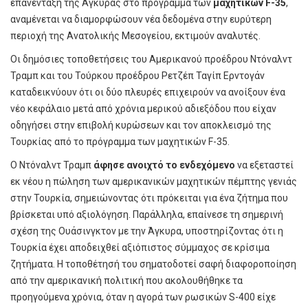
επανένταξη της Άγκυρας στο πρόγραμμα των
μαχητικών F-35
,
αναμένεται να διαμορφώσουν νέα δεδομένα στην ευρύτερη
περιοχή της Ανατολικής Μεσογείου, εκτιμούν αναλυτές.
Οι δημόσιες τοποθετήσεις του Αμερικανού προέδρου Ντόναλντ
Τραμπ και του Τούρκου προέδρου Ρετζέπ Ταγίπ Ερντογάν
καταδεικνύουν ότι οι δύο πλευρές επιχειρούν να ανοίξουν ένα
νέο κεφάλαιο μετά από χρόνια μερικού αδιεξόδου που είχαν
οδηγήσει στην επιβολή κυρώσεων και τον αποκλεισμό της
Τουρκίας από το πρόγραμμα των μαχητικών F-35.
Ο Ντόναλντ Τραμπ
άφησε ανοιχτό το ενδεχόμενο
να εξεταστεί
εκ νέου η πώληση των αμερικανικών μαχητικών πέμπτης γενιάς
στην Τουρκία, σημειώνοντας ότι πρόκειται για ένα ζήτημα που
βρίσκεται υπό αξιολόγηση. Παράλληλα, επαίνεσε τη σημερινή
σχέση της Ουάσινγκτον με την Άγκυρα, υποστηρίζοντας ότι η
Τουρκία έχει αποδειχθεί αξιόπιστος σύμμαχος σε κρίσιμα
ζητήματα. Η τοποθέτησή του σηματοδοτεί σαφή διαφοροποίηση
από την αμερικανική πολιτική που ακολουθήθηκε τα
προηγούμενα χρόνια, όταν η αγορά των ρωσικών S-400 είχε