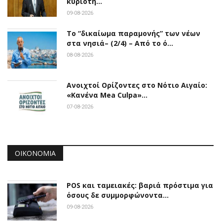
κυριότη…
09-08-2026
Το “δικαίωμα παραμονής” των νέων
στα νησιά– (2/4) – Από το ό…
08-08-2026
Ανοιχτοί Ορίζοντες στο Νότιο Αιγαίο:
«Κανένα Mea Culpa»…
07-08-2026
ΟΙΚΟΝΟΜΊΑ
POS και ταμειακές: βαριά πρόστιμα για
όσους δε συμμορφώνοντα…
09-08-2026