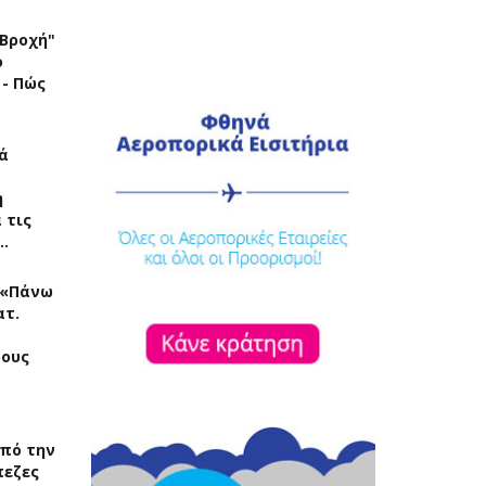
"Βροχή"
ό
 - Πώς
ά
η
 τις
…
: «Πάνω
ατ.
ρους
πό την
πεζες