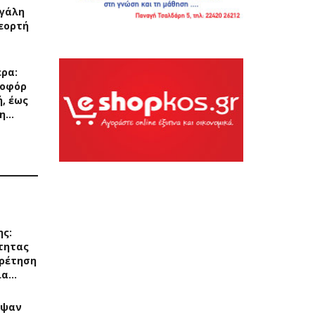
εγάλη
εορτή
ερα:
ποφόρ
, έως
 η…
ης:
τητας
ρέτηση
ια…
αψαν