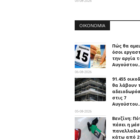
05-08-2026
ΟΙΚΟΝΟΜΊΑ
Πώς θα αμε
όσοι εργασ
την αργία τ
Αυγούστου
06-08-2026
91.455 οικο
θα λάβουν 
αδειοδωρό
στις 7
Αυγούστου
05-08-2026
Βενζίνη: Πό
πέσει η μέσ
πανελλαδικ
κάτω από 2