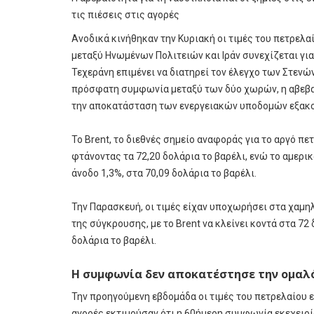
τις πιέσεις στις αγορές
Ανοδικά κινήθηκαν την Κυριακή οι τιμές του πετρελα
μεταξύ Ηνωμένων Πολιτειών και Ιράν συνεχίζεται για
Τεχεράνη επιμένει να διατηρεί τον έλεγχο των Στενώ
πρόσφατη συμφωνία μεταξύ των δύο χωρών, η αβεβαι
την αποκατάσταση των ενεργειακών υποδομών εξακολ
Το Brent, το διεθνές σημείο αναφοράς για το αργό πε
φτάνοντας τα 72,20 δολάρια το βαρέλι, ενώ το αμερι
άνοδο 1,3%, στα 70,09 δολάρια το βαρέλι.
Την Παρασκευή, οι τιμές είχαν υποχωρήσει στα χαμη
της σύγκρουσης, με το Brent να κλείνει κοντά στα 72
δολάρια το βαρέλι.
Η συμφωνία δεν αποκατέστησε την ομαλ
Την προηγούμενη εβδομάδα οι τιμές του πετρελαίου 
αγορές εκτιμούσαν ότι η 60ήμερη συμφωνία εκεχειρί