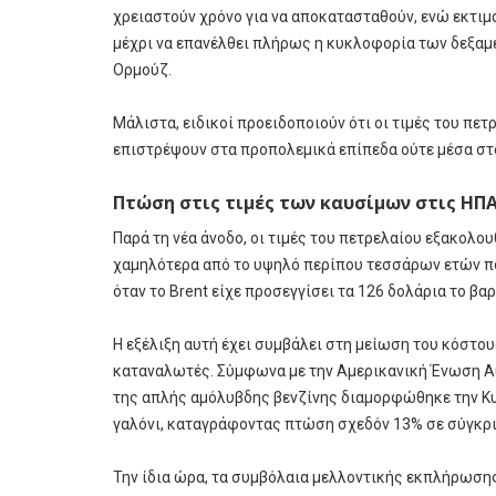
χρειαστούν χρόνο για να αποκατασταθούν, ενώ εκτιμ
μέχρι να επανέλθει πλήρως η κυκλοφορία των δεξαμ
Ορμούζ.
Μάλιστα, ειδικοί προειδοποιούν ότι οι τιμές του πετ
επιστρέψουν στα προπολεμικά επίπεδα ούτε μέσα στ
Πτώση στις τιμές των καυσίμων στις ΗΠ
Παρά τη νέα άνοδο, οι τιμές του πετρελαίου εξακολο
χαμηλότερα από το υψηλό περίπου τεσσάρων ετών πο
όταν το Brent είχε προσεγγίσει τα 126 δολάρια το βαρ
Η εξέλιξη αυτή έχει συμβάλει στη μείωση του κόστου
καταναλωτές. Σύμφωνα με την Αμερικανική Ένωση Αυ
της απλής αμόλυβδης βενζίνης διαμορφώθηκε την Κυ
γαλόνι, καταγράφοντας πτώση σχεδόν 13% σε σύγκρισ
Την ίδια ώρα, τα συμβόλαια μελλοντικής εκπλήρωσης