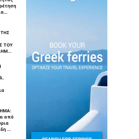
ρέτηση
ια…
 ΤΗΣ
Σ ΤΟΥ
 ΔΗΜ…
η
λ.
ια
ΧΗΜΑ:
α από
ύρια
ρδη …