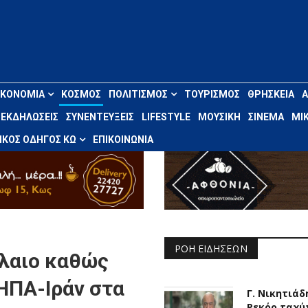
ΙΚΟΝΟΜΊΑ
ΚΌΣΜΟΣ
ΠΟΛΙΤΙΣΜΌΣ
ΤΟΥΡΙΣΜΌΣ
ΘΡΗΣΚΕΊΑ
ΕΚΔΗΛΏΣΕΙΣ
ΣΥΝΕΝΤΕΎΞΕΙΣ
LIFESTYLE
ΜΟΥΣΙΚΉ
ΣΙΝΕΜΆ
ΜΙΚ
ΚΌΣ ΟΔΗΓΌΣ ΚΩ
ΕΠΙΚΟΙΝΩΝΊΑ
ΡΟΉ ΕΙΔΉΣΕΩΝ
έλαιο καθώς
ΗΠΑ-Ιράν στα
Γ. Νικητιάδ
Ρεκόρ ταχύ