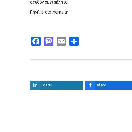
σχεδόν αμετάβλητα.
Πηγή: protothema.gr
Facebook
Mastodon
Email
Share
Παρόμοια άρθρα
Share
Share