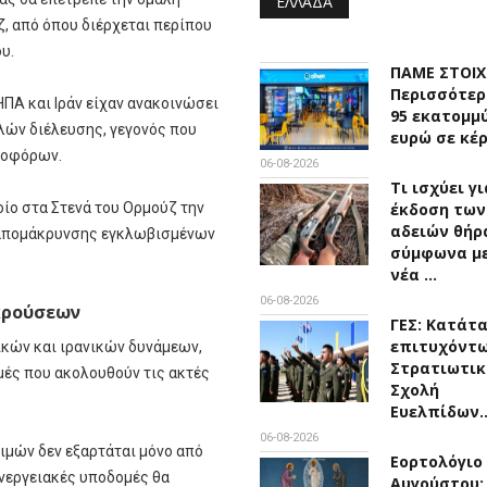
ΕΛΛΆΔΑ
, από όπου διέρχεται περίπου
υ.
ΠΑΜΕ ΣΤΟΙ
Περισσότερ
ΗΠΑ και Ιράν είχαν ανακοινώσει
95 εκατομμ
ελών διέλευσης, γεγονός που
ευρώ σε κέ
ιοφόρων.
06-08-2026
Τι ισχύει γ
οίο στα Στενά του Ορμούζ την
έκδοση των
αδειών θήρ
α απομάκρυνσης εγκλωβισμένων
σύμφωνα με
νέα …
06-08-2026
κρούσεων
ΓΕΣ: Κατάτ
επιτυχόντω
ικών και ιρανικών δυνάμεων,
Στρατιωτικ
μές που ακολουθούν τις ακτές
Σχολή
Ευελπίδων
06-08-2026
ιμών δεν εξαρτάται μόνο από
Εορτολόγιο 
ενεργειακές υποδομές θα
Αυγούστου: