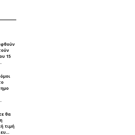
ιφθούν
τούν
ου 15
…
δόμοι
το
σημο
…
τε θα
η
ή τιμή
 ευ…