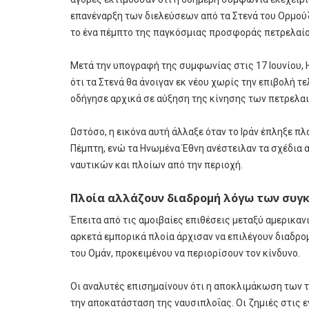
επανέναρξη των διελεύσεων από τα Στενά του Ορμούζ
το ένα πέμπτο της παγκόσμιας προσφοράς πετρελαίο
Μετά την υπογραφή της συμφωνίας στις 17 Ιουνίου, 
ότι τα Στενά θα άνοιγαν εκ νέου χωρίς την επιβολή τ
οδήγησε αρχικά σε αύξηση της κίνησης των πετρελα
Ωστόσο, η εικόνα αυτή άλλαξε όταν το Ιράν έπληξε πλ
Πέμπτη, ενώ τα Ηνωμένα Έθνη ανέστειλαν τα σχέδι
ναυτικών και πλοίων από την περιοχή.
Πλοία αλλάζουν διαδρομή λόγω των συγ
Έπειτα από τις αμοιβαίες επιθέσεις μεταξύ αμερικαν
αρκετά εμπορικά πλοία άρχισαν να επιλέγουν διαδρο
του Ομάν, προκειμένου να περιορίσουν τον κίνδυνο.
Οι αναλυτές επισημαίνουν ότι η αποκλιμάκωση των τ
την αποκατάσταση της ναυσιπλοΐας. Οι ζημιές στις 