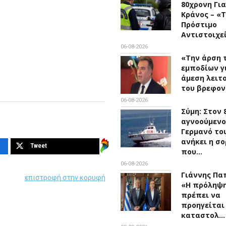
80χρονη Για
Κράνος – «
Πρόστιμο
Αντιστοιχε
06-08-2026
«Την άρση 
εμποδίων γ
άμεση λειτ
του βρεφο
06-08-2026
Σύμη: Στον 
αγνοούμενο
Γερμανό το
ανήκει η σο
Tweet
που…
06-08-2026
Γιάννης Πα
επιστροφή στην κορυφή
«Η πρόληψ
πρέπει να
προηγείται
καταστολ…