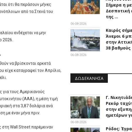
άται ότι θα περάσουν μήνες
Σήμερα η μ
Δεσποτική 
ενόπλοιων από τα Στενά του
της …
06-08-2026
Καιρός σήμ
ρελαίου ενδέχεται να μην
Άνεμοι 6 μ
ο 2026.
στην Αττική
38 βαθμούς
Α
06-08-2026
υθούν να βρίσκονται αρκετά
υ είχε καταγραφεί τον Απρίλιο,
έλι.
ΔΩΔΕΚΆΝΗΣΑ
ς για τους Αμερικανούς
Γ. Νικητιάδ
τοκινήτου (AAA), η μέση τιμή
Ρεκόρ ταχύ
ριακή στα 3,87 δολάρια ανά
στην εξυπη
η με έναν μήνα πριν.
ημετέρων γ
06-08-2026
 στη Wall Street παρέμειναν
Ρόδος: Έγρ