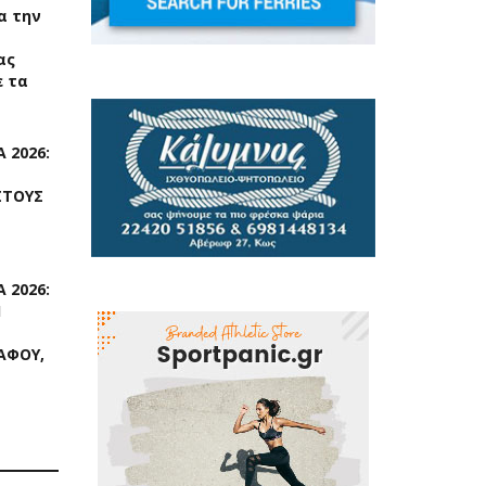
ια την
ας
 τα
 2026:
ΣΤΟΥΣ
 2026:
Η
ΑΦΟΥ,