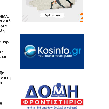
ΧΗΜΑ:
α από
ύρια
ρδη …
ια την
ας
 τα
αξη
ν στη
ή
…
6