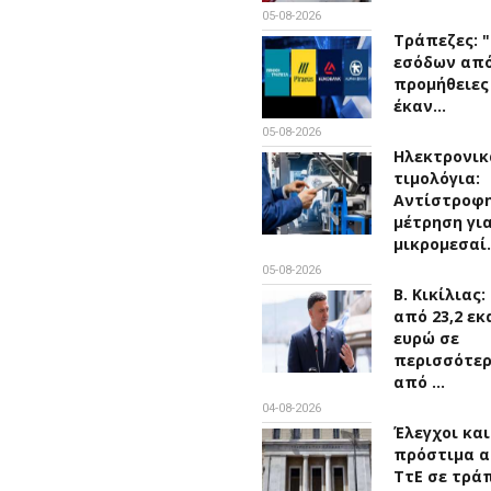
05-08-2026
Τράπεζες: 
εσόδων απ
προμήθειες
έκαν…
05-08-2026
Ηλεκτρονικ
τιμολόγια:
Αντίστροφ
μέτρηση για
μικρομεσαί
05-08-2026
Β. Κικίλιας
από 23,2 εκ
ευρώ σε
περισσότε
από …
04-08-2026
Έλεγχοι και
πρόστιμα α
ΤτΕ σε τρά