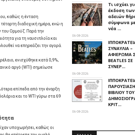
Τι ισχύει γ
έκδοση των
αδειών θήρ
ίου, καθώς η ένταση
σύμφωνα με
 τέταρτη διαδοχική ημέρα, ενώ η
νέα …
ν του Ορμούζ. Παρά την
06-08-2026
ότητα για τη ναυσιπλοΐα και
ΙΠΠΟΚΡΑΤΕΙΑ
ουθεί να επηρεάζει την αγορά.
ΣΥΝΑΥΛΙΑ –
ΑΦΙΕΡΩΜΑ 
τρέλαιο, ενισχύθηκε κατά 0,9%,
BEATLES ΣΕ
ΣΥΝΕΡ…
κανικό αργό (WTI) σημείωσε
06-08-2026
ΙΠΠΟΚΡΑΤΕΙΑ
ΠΑΡΟΥΣΙΑΣ
λότερα επίπεδα από την έναρξη
ΒΙΒΛΙΟΥ ΤΟΥ
 δολάρια και το WTI γύρω στα 69
ΔΗΜΟΣΙΟΓΡ
ΚΡΙΤ…
06-08-2026
ότητα
είχαν υποχωρήσει, καθώς οι
ας θα επέτρεπε την ομαλή