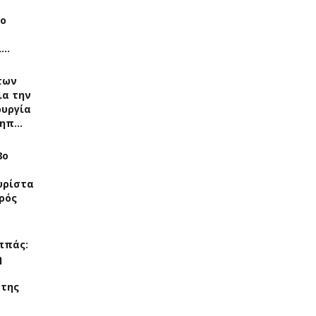
Το
ί…
των
ια την
ουργία
νηπ…
8ο
υρίστα
ρός
ππάς:
η
 της