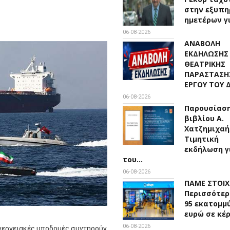
στην εξυπη
ημετέρων γ
06-08-2026
ΑΝΑΒΟΛΗ
ΕΚΔΗΛΩΣΗΣ
ΘΕΑΤΡΙΚΗΣ
ΠΑΡΑΣΤΑΣΗ
ΕΡΓΟΥ ΤΟΥ
06-08-2026
Παρουσίασ
βιβλίου Α.
Χατζημιχαή
Τιμητική
εκδήλωση γ
του…
06-08-2026
ΠΑΜΕ ΣΤΟΙ
Περισσότερ
95 εκατομμ
ευρώ σε κέ
06-08-2026
 ενεργειακές υποδομές συντηρούν