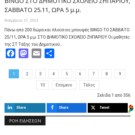
BINGO ΣΤΟ ΔΗΜΟΤΙΚΟ ΣΧΟΛΕΙΟ ΖΗΠΑΡΙΟΥ,
ΣΑΒΒΑΤΟ 25.11, ΩΡΑ 5 μ.μ.
Νοέμβριος 21, 2023
Πάνω από 200 δώρα και πλούσιος μπουφές BINGO TO ΣΑΒΒΑΤΟ
25/11, ΩΡΑ 5 μ.μ. ΣΤΟ ΔΗΜΟΤΙΚΟ ΣΧΟΛΕΙΟ ΖΗΠΑΡΙΟΥ Οι μαθητές
της ΣΤ Τάξης του Δημοτικού…
Facebook
Mastodon
Email
Share
1
2
3
4
5
6
7
8
9
10
Επόμενο
Τέλος
Σελίδα 1 από 356
Share
Share
Tweet
ΡΟΉ ΕΙΔΉΣΕΩΝ