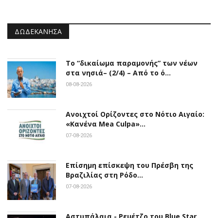
ΔΩΔΕΚΆΝΗΣΑ
Το “δικαίωμα παραμονής” των νέων
στα νησιά– (2/4) – Από το ό…
08-08-2026
Ανοιχτοί Ορίζοντες στο Νότιο Αιγαίο:
«Κανένα Mea Culpa»…
07-08-2026
Επίσημη επίσκεψη του Πρέσβη της
Βραζιλίας στη Ρόδο…
07-08-2026
Αστυπάλαια - Ρεμέτζο του Blue Star