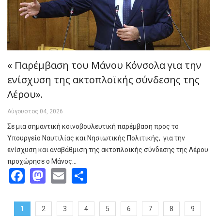
« Παρέμβαση του Μάνου Κόνσολα για την
ενίσχυση της ακτοπλοϊκής σύνδεσης της
Λέρου».
Αύγουστος 04, 2026
Σε μια σημαντική κοινοβουλευτική παρέμβαση προς το
Υπουργείο Ναυτιλίας και Νησιωτικής Πολιτικής, για την
ενίσχυση και αναβάθμιση της ακτοπλοϊκής σύνδεσης της Λέρου
προχώρησε ο Μάνος…
Facebook
Mastodon
Email
Share
1
2
3
4
5
6
7
8
9