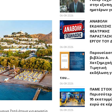
στην εξυπη
ημετέρων γ
06-08-2026
ΑΝΑΒΟΛΗ
ΕΚΔΗΛΩΣΗΣ
ΘΕΑΤΡΙΚΗΣ
ΠΑΡΑΣΤΑΣΗ
ΕΡΓΟΥ ΤΟΥ
06-08-2026
Παρουσίασ
βιβλίου Α.
Χατζημιχαή
Τιμητική
εκδήλωση γ
του…
06-08-2026
ΠΑΜΕ ΣΤΟΙ
Περισσότερ
95 εκατομμ
ευρώ σε κέ
06-08-2026
μαινα ζητά άτομα για εργασία.