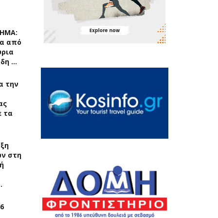
ΧΗΜΑ:
α από
ύρια
ρδη …
ια την
ας
 τα
αξη
ν στη
ή
…
6