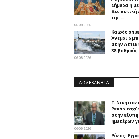
Σήμερα η μ
Δεσποτική 
της …
06-08-2026
Καιρός σήμ
Άνεμοι 6 μ
στην Αττική
38 βαθμούς
06-08-2026
ΔΩΔΕΚΆΝΗΣΑ
Γ. Νικητιάδ
Ρεκόρ ταχύ
στην εξυπη
ημετέρων γ
06-08-2026
Ρόδος: Έγρ