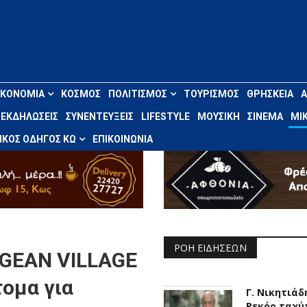
ΙΚΟΝΟΜΊΑ
ΚΌΣΜΟΣ
ΠΟΛΙΤΙΣΜΌΣ
ΤΟΥΡΙΣΜΌΣ
ΘΡΗΣΚΕΊΑ
ΕΚΔΗΛΏΣΕΙΣ
ΣΥΝΕΝΤΕΎΞΕΙΣ
LIFESTYLE
ΜΟΥΣΙΚΉ
ΣΙΝΕΜΆ
ΜΙΚ
ΚΌΣ ΟΔΗΓΌΣ ΚΩ
ΕΠΙΚΟΙΝΩΝΊΑ
ΡΟΉ ΕΙΔΉΣΕΩΝ
EGEAN VILLAGE
τομα για
Γ. Νικητιάδ
Ρεκόρ ταχύ