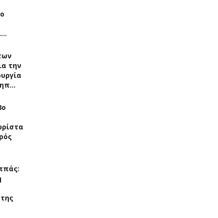
Το
ί…
των
ια την
ουργία
νηπ…
8ο
υρίστα
ρός
ππάς:
η
 της