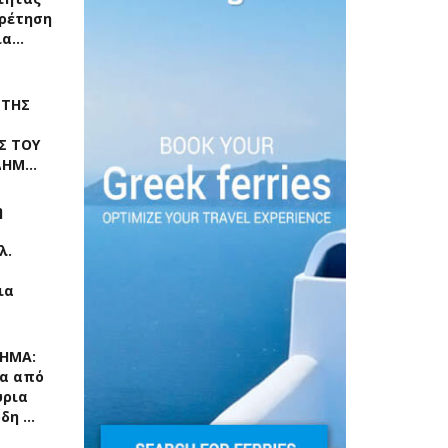
ρέτηση
ια…
 ΤΗΣ
Σ ΤΟΥ
 ΔΗΜ…
η
λ.
ια
ΧΗΜΑ:
α από
ύρια
ρδη …