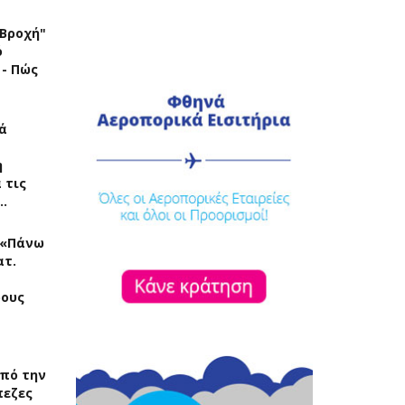
"Βροχή"
ό
 - Πώς
ά
η
 τις
…
: «Πάνω
ατ.
ρους
πό την
πεζες