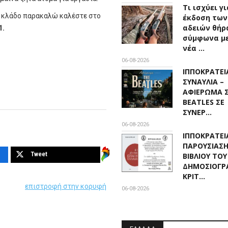
Τι ισχύει γ
ό κλάδο παρακαλώ καλέστε στο
έκδοση των
αδειών θήρ
1.
σύμφωνα με
νέα …
06-08-2026
ΙΠΠΟΚΡΑΤΕΙΑ
ΣΥΝΑΥΛΙΑ –
ΑΦΙΕΡΩΜΑ 
BEATLES ΣΕ
ΣΥΝΕΡ…
06-08-2026
ΙΠΠΟΚΡΑΤΕΙΑ
ΠΑΡΟΥΣΙΑΣ
Tweet
ΒΙΒΛΙΟΥ ΤΟΥ
ΔΗΜΟΣΙΟΓΡ
ΚΡΙΤ…
επιστροφή στην κορυφή
06-08-2026