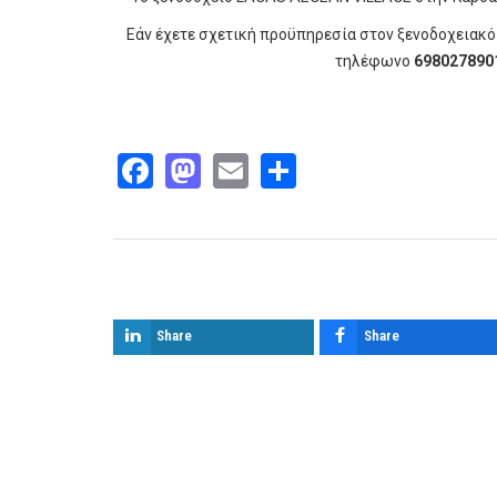
Εάν έχετε σχετική προϋπηρεσία στον ξενοδοχειακ
τηλέφωνο
698027890
Facebook
Mastodon
Email
Share
Παρόμοια άρθρα
Share
Share