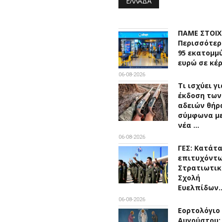
ΕΛΛΆΔΑ
ΠΑΜΕ ΣΤΟΙ
Περισσότερ
95 εκατομμ
ευρώ σε κέ
06-08-2026
Τι ισχύει γ
έκδοση των
αδειών θήρ
σύμφωνα με
νέα …
06-08-2026
ΓΕΣ: Κατάτ
επιτυχόντω
Στρατιωτικ
Σχολή
Ευελπίδων
06-08-2026
Εορτολόγιο 
Αυγούστου: