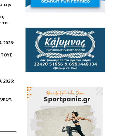
ια την
ας
 τα
 2026:
ΣΤΟΥΣ
 2026:
Η
ΑΦΟΥ,