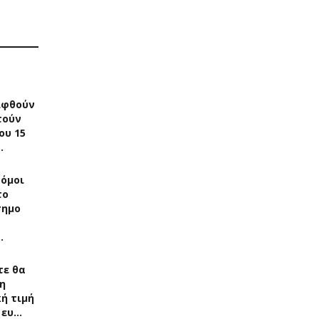
ιφθούν
τούν
ου 15
…
δόμοι
το
σημο
…
τε θα
η
ή τιμή
 ευ…