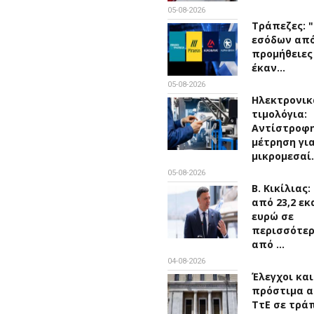
05-08-2026
Τράπεζες: 
εσόδων απ
προμήθειες
έκαν…
05-08-2026
Ηλεκτρονικ
τιμολόγια:
Αντίστροφ
μέτρηση για
μικρομεσαί
05-08-2026
Β. Κικίλιας
από 23,2 εκ
ευρώ σε
περισσότε
από …
04-08-2026
Έλεγχοι και
πρόστιμα α
ΤτΕ σε τρά