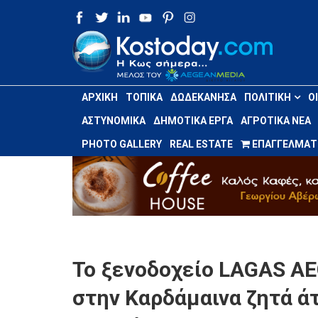
ΑΡΧΙΚΉ
ΤΟΠΙΚΆ
ΔΩΔΕΚΆΝΗΣΑ
ΠΟΛΙΤΙΚΉ
Ο
ΑΣΤΥΝΟΜΙΚΆ
ΔΗΜΟΤΙΚΆ ΈΡΓΑ
ΑΓΡΟΤΙΚΆ ΝΈΑ
PHOTO GALLERY
REAL ESTATE
ΕΠΑΓΓΕΛΜΑΤΙ
Το ξενοδοχείο LAGAS A
στην Καρδάμαινα ζητά ά