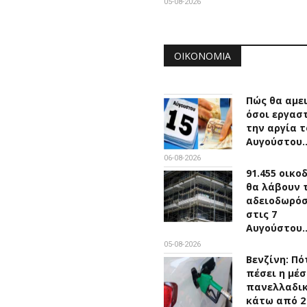
05-08-2026
ΟΙΚΟΝΟΜΊΑ
Πώς θα αμε
όσοι εργασ
την αργία τ
Αυγούστου
06-08-2026
91.455 οικο
θα λάβουν 
αδειοδωρό
στις 7
Αυγούστου
05-08-2026
Βενζίνη: Πό
πέσει η μέσ
πανελλαδικ
κάτω από 2