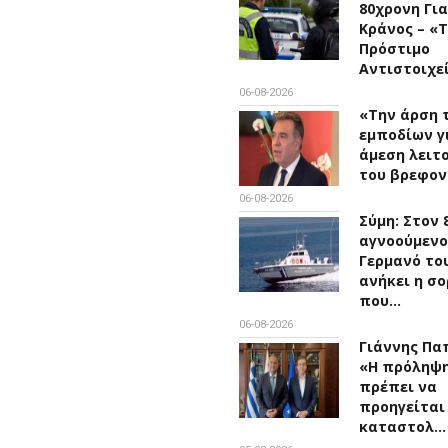
80χρονη Για
Κράνος – «
Πρόστιμο
Αντιστοιχε
06-08-2026
«Την άρση 
εμποδίων γ
άμεση λειτ
του βρεφο
06-08-2026
Σύμη: Στον 
αγνοούμενο
Γερμανό το
ανήκει η σο
που…
06-08-2026
Γιάννης Πα
«Η πρόληψ
πρέπει να
προηγείται
καταστολ…