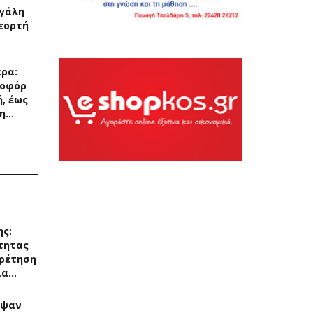
εγάλη
εορτή
ερα:
ποφόρ
, έως
 η…
ης:
τητας
ρέτηση
ια…
αψαν