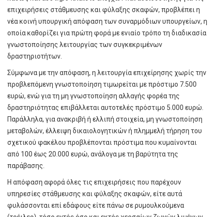
επιχειρήσεις στάθμευσης και φύλαξης σκαφών, προβλέπει η
νέα κοινή υπουργική απόφαση των συναρμόδιων υπουργείων, η
οποία καθορίζει για πρώτη φορά με ενιαίο τρόπο τη διαδικασία
γνωστοποίησης λειτουργίας των συγκεκριμένων
δραστηριοτήτων.
Σύμφωνα με την απόφαση, η λειτουργία επιχείρησης χωρίς την
προβλεπόμενη γνωστοποίηση τιμωρείται με πρόστιμο 7.500
ευρώ, ενώ για τη μη γνωστοποίηση αλλαγής φορέα της
δραστηριότητας επιβάλλεται αυτοτελές πρόστιμο 5.000 ευρώ.
Παράλληλα, για ανακριβή ή ελλιπή στοιχεία, μη γνωστοποίηση
μεταβολών, έλλειψη δικαιολογητικών ή πλημμελή τήρηση του
σχετικού φακέλου προβλέπονται πρόστιμα που κυμαίνονται
από 100 έως 20.000 ευρώ, ανάλογα με τη βαρύτητα της
παράβασης.
Η απόφαση αφορά όλες τις επιχειρήσεις που παρέχουν
υπηρεσίες στάθμευσης και φύλαξης σκαφών, είτε αυτά
φυλάσσονται επί εδάφους είτε πάνω σε ρυμουλκούμενα
(τρέιλερ), τόσο εντός όσο και εκτός χερσαίων ζωνών λιμένων