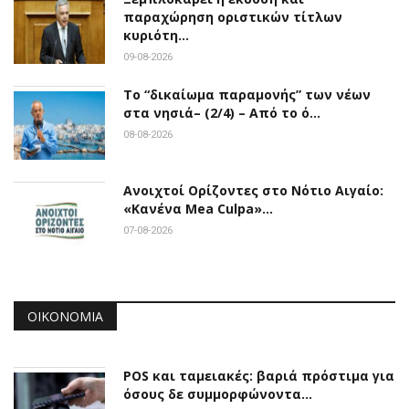
παραχώρηση οριστικών τίτλων
κυριότη…
09-08-2026
Το “δικαίωμα παραμονής” των νέων
στα νησιά– (2/4) – Από το ό…
08-08-2026
Ανοιχτοί Ορίζοντες στο Νότιο Αιγαίο:
«Κανένα Mea Culpa»…
07-08-2026
ΟΙΚΟΝΟΜΊΑ
POS και ταμειακές: βαριά πρόστιμα για
όσους δε συμμορφώνοντα…