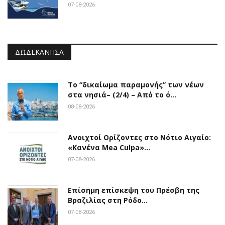
07-08-2026
ΔΩΔΕΚΆΝΗΣΑ
Το “δικαίωμα παραμονής” των νέων
στα νησιά– (2/4) – Από το ό…
08-08-2026
Ανοιχτοί Ορίζοντες στο Νότιο Αιγαίο:
«Κανένα Mea Culpa»…
07-08-2026
Επίσημη επίσκεψη του Πρέσβη της
Βραζιλίας στη Ρόδο…
07-08-2026